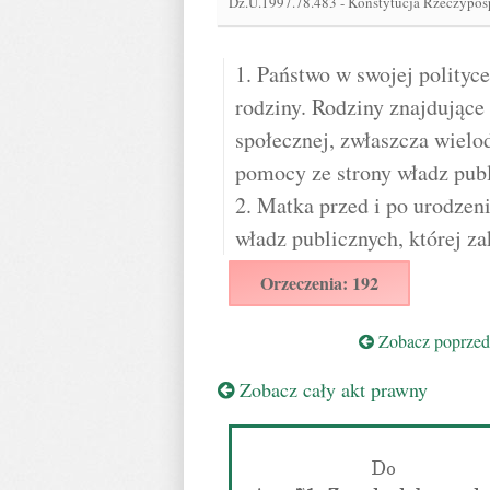
Dz.U.1997.78.483
-
Konstytucja Rzeczypospo
1. Państwo w swojej polityc
rodziny. Rodziny znajdujące 
społecznej, zwłaszcza wielod
pomocy ze strony władz publ
2. Matka przed i po urodze
władz publicznych, której za
Orzeczenia: 192
Zobacz poprzedn
Zobacz cały akt prawny
Do