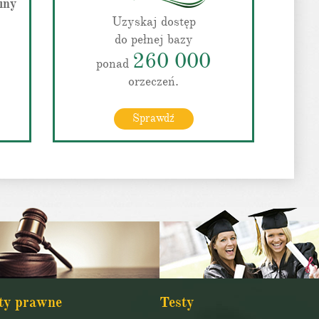
iny
Uzyskaj dostęp
do pełnej bazy
260 000
ponad
orzeczeń.
Sprawdź
ty prawne
Testy