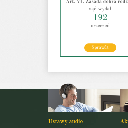
Art. 71. Zasada dobra rodz
sąd wydał
192
orzeczeń
Sprawdź
Ustawy audio
Ak