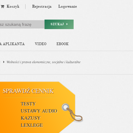
Koszyk
Rejestracja
Logowanie
SZUKAJ
A APLIKANTA
VIDEO
EBOOK
a
Wolności i prawa ekonomiczne, socjalne i kulturalne
SPRAWDŹ CENNIK
TESTY
USTAWY AUDIO
KAZUSY
LEXLEGE