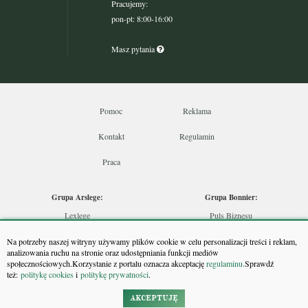
Pracujemy:
pon-pt: 8:00-16:00
Masz pytania
Pomoc
Reklama
Kontakt
Regulamin
Praca
Grupa Arslege:
Grupa Bonnier:
Lexlege
Puls Biznesu
Budownictwo
Bankier
Na potrzeby naszej witryny używamy plików cookie w celu personalizacji treści i reklam,
Skarbowcy
Puls Medycyny
analizowania ruchu na stronie oraz udostępniania funkcji mediów
społecznościowych.Korzystanie z portalu oznacza akceptację
regulaminu.
Sprawdź
Urzędnik
Monitor Firm
też:
politykę cookies
i
politykę prywatności
.
Rzeczoznawca
Puls Farmacji
Doradca Inwestycyjny
Pit.pl
AKCEPTUJĘ