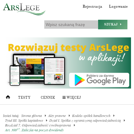
Rejestracja
Logowanie
SZUKAJ
TESTY
CENNIK
WIĘCEJ
Jesteś tutaj:
Strona główna
Akty prawne
Kodeks spółek handlowych
Tytuł III. Spółki kapitałowe
Dział I. Spółka z ograniczoną odpowiedzialnością
Rozdział 7. Odpowiedzialność cywilnoprawna
17
Art. 300
. Zaliczka na poczet dywidendy