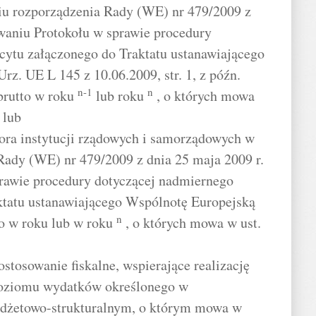
u rozporządzenia Rady (WE) nr 479/2009 z
owaniu Protokołu w sprawie procedury
cytu załączonego do Traktatu ustanawiającego
z. UE L 145 z 10.06.2009, str. 1, z późn.
n-1
n
brutto w roku
lub roku
, o których mowa
 lub
ktora instytucji rządowych i samorządowych w
Rady (WE) nr 479/2009 z dnia 25 maja 2009 r.
prawie procedury dotyczącej nadmiernego
ktatu ustanawiającego Wspólnotę Europejską
n
to w roku lub w roku
, o których mowa w ust.
stosowanie fiskalne, wspierające realizację
 poziomu wydatków określonego w
udżetowo-strukturalnym, o którym mowa w