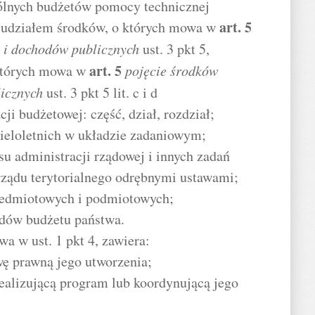
pólnych budżetów pomocy technicznej
art.
5
 udziałem środków, o których mowa w
 i dochodów publicznych
ust. 3 pkt 5,
art.
5
 których mowa w
pojęcie środków
licznych
ust. 3 pkt 5 lit. c i d
ji budżetowej: część, dział, rozdział;
ieloletnich w układzie zadaniowym;
su administracji rządowej i innych zadań
ządu terytorialnego odrębnymi ustawami;
rzedmiotowych i podmiotowych;
odów budżetu państwa.
a w ust. 1 pkt 4, zawiera:
wę prawną jego utworzenia;
realizującą program lub koordynującą jego