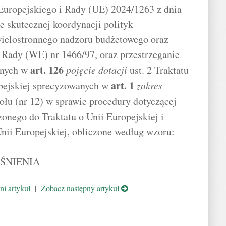
Europejskiego i Rady (UE) 2024/1263 z dnia
e skutecznej koordynacji polityk
wielostronnego nadzoru budżetowego oraz
 Rady (WE) nr 1466/97, oraz przestrzeganie
art.
126
onych w
pojęcie dotacji
ust. 2 Traktatu
art.
1
pejskiej sprecyzowanych w
zakres
ołu (nr 12) w sprawie procedury dotyczącej
zonego do Traktatu o Unii Europejskiej i
nii Europejskiej, obliczone według wzoru:
AŚNIENIA
i artykuł
|
Zobacz następny artykuł