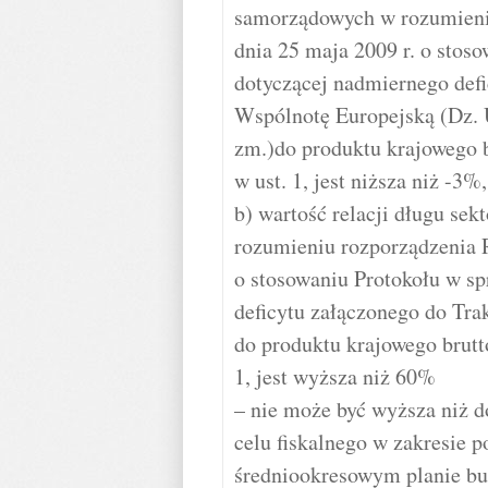
samorządowych w rozumieni
dnia 25 maja 2009 r. o stos
dotyczącej nadmiernego defi
Wspólnotę Europejską (Dz. Ur
zm.)do produktu krajowego 
w ust. 1, jest niższa niż -3%,
b) wartość relacji długu se
rozumieniu rozporządzenia 
o stosowaniu Protokołu w s
deficytu załączonego do Tra
do produktu krajowego brut
1, jest wyższa niż 60%
– nie może być wyższa niż do
celu fiskalnego w zakresie
średniookresowym planie b