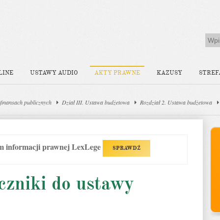
LINE
USTAWY AUDIO
AKTY PRAWNE
KAZUSY
STREF
finansach publicznych
Dział III. Ustawa budżetowa
Rozdział 2. Ustawa budżetowa
em informacji prawnej LexLege
SPRAWDŹ
czniki do ustawy