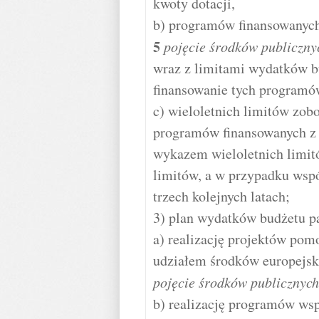
kwoty dotacji,
b) programów finansowanych
5
pojęcie środków publiczny
wraz z limitami wydatków b
finansowanie tych programó
c) wieloletnich limitów zobo
programów finansowanych z 
wykazem wieloletnich limi
limitów, a w przypadku wsp
trzech kolejnych latach;
3) plan wydatków budżetu 
a) realizację projektów po
udziałem środków europejsk
pojęcie środków publicznych
b) realizację programów ws