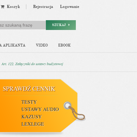
Koszyk
Rejestracja
Logowanie
SZUKAJ
A APLIKANTA
VIDEO
EBOOK
Art. 122. Załączniki do ustawy budżetowej
SPRAWDŹ CENNIK
TESTY
USTAWY AUDIO
KAZUSY
LEXLEGE