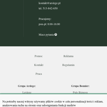
kontakt@arslege.pl
tel. 513-842-650
Pracujemy:
pon-pt: 8:00-16:00
Masz pytania
Pomoc
Reklama
Kontakt
Regulamin
Praca
Grupa Arslege:
Grupa Bonnier:
Lexlege
Puls Biznesu
Budownictwo
Bankier
Na potrzeby naszej witryny używamy plików cookie w celu personalizacji treści i reklam,
Skarbowcy
Puls Medycyny
analizowania ruchu na stronie oraz udostępniania funkcji mediów