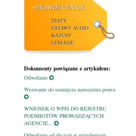
SPRAWDŹ CENNIK
TESTY
USTAWY AUDIO
KAZUSY
LEXLEGE
Dokumenty powiązane z artykułem:
Odwołanie
Wezwanie do usunięcia naruszenia prawa
WNIOSEK O WPIS DO REJESTRU
PODMIOTÓW PROWADZĄCYCH
AGENCJE...
Odwołanie od decyzji w przedmiocie