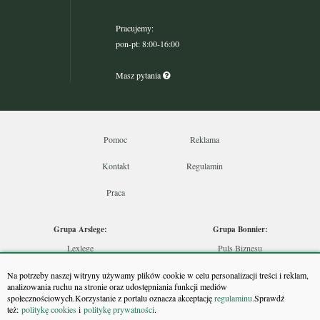
Pracujemy:
pon-pt: 8:00-16:00
Masz pytania
Pomoc
Reklama
Kontakt
Regulamin
Praca
Grupa Arslege:
Grupa Bonnier:
Lexlege
Puls Biznesu
Budownictwo
Bankier
Na potrzeby naszej witryny używamy plików cookie w celu personalizacji treści i reklam,
Skarbowcy
Puls Medycyny
analizowania ruchu na stronie oraz udostępniania funkcji mediów
społecznościowych.Korzystanie z portalu oznacza akceptację
regulaminu.
Sprawdź
Urzędnik
Monitor Firm
też:
politykę cookies
i
politykę prywatności
.
Rzeczoznawca
Puls Farmacji