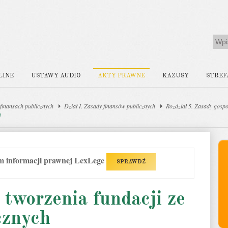
LINE
USTAWY AUDIO
AKTY PRAWNE
KAZUSY
STREF
finansach publicznych
Dział I. Zasady finansów publicznych
Rozdział 5. Zasady gosp
h
em informacji prawnej LexLege
SPRAWDŹ
 tworzenia fundacji ze
cznych