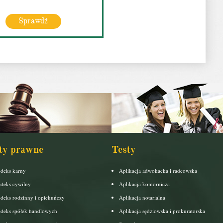
Sprawdź
ty prawne
Testy
deks karny
Aplikacja adwokacka i radcowska
deks cywilny
Aplikacja komornicza
deks rodzinny i opiekuńczy
Aplikacja notarialna
deks spółek handlowych
Aplikacja sędziowska i prokuratorska