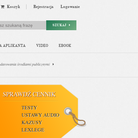
Koszyk
Rejestracja
Logowanie
SZUKAJ
A APLIKANTA
VIDEO
EBOOK
odarowania środkami publicznymi
SPRAWDŹ CENNIK
TESTY
USTAWY AUDIO
KAZUSY
LEXLEGE