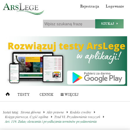
Rejestracja
Logowanie
SZUKAJ
TESTY
CENNIK
WIĘCEJ
Jesteś tutaj:
Strona główna
Akty prawne
Kodeks cywilny
Księga pierwsza. Część ogólna
Tytuł VI. Przedawnienie roszczeń
Art. 119. Zakaz skracania i przedłużania terminów przedawnienia