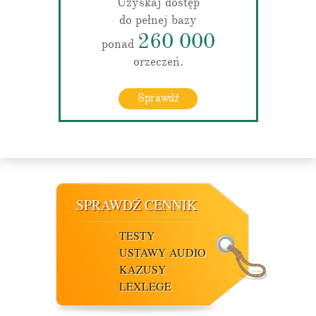
Uzyskaj dostęp
do pełnej bazy
260 000
ponad
orzeczeń.
Sprawdź
SPRAWDŹ CENNIK
TESTY
USTAWY AUDIO
KAZUSY
LEXLEGE