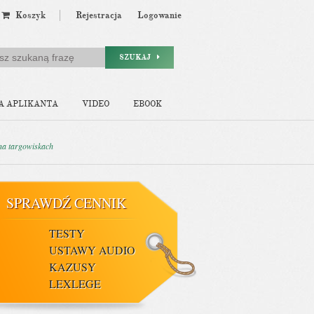
Koszyk
Rejestracja
Logowanie
SZUKAJ
A APLIKANTA
VIDEO
EBOOK
 na targowiskach
SPRAWDŹ CENNIK
TESTY
USTAWY AUDIO
KAZUSY
LEXLEGE