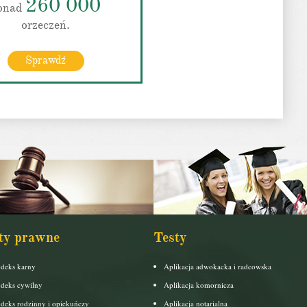
260 000
onad
orzeczeń.
Sprawdź
ty prawne
Testy
deks karny
Aplikacja adwokacka i radcowska
deks cywilny
Aplikacja komornicza
deks rodzinny i opiekuńczy
Aplikacja notarialna