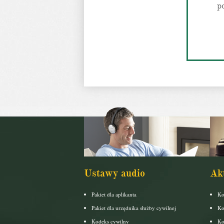
p
Ustawy audio
Ak
Pakiet dla aplikanta
Ko
Pakiet dla urzędnika służby cywilnej
Ko
Kodeks cywilny
Ko