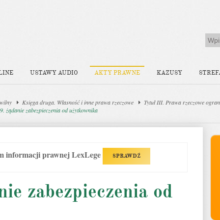
LINE
USTAWY AUDIO
AKTY PRAWNE
KAZUSY
STREF
wilny
Księga druga. Własność i inne prawa rzeczowe
Tytuł III. Prawa rzeczowe ogran
69. żądanie zabezpieczenia od użytkownika
em informacji prawnej LexLege
SPRAWDŹ
nie zabezpieczenia od