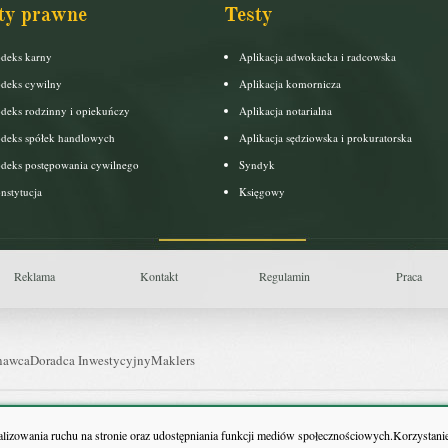
ty prawne
Testy
deks karny
Aplikacja adwokacka i radcowska
deks cywilny
Aplikacja komornicza
deks rodzinny i opiekuńczy
Aplikacja notarialna
deks spółek handlowych
Aplikacja sędziowska i prokuratorska
deks postępowania cywilnego
Syndyk
nstytucja
Księgowy
Reklama
Kontakt
Regulamin
Praca
nawca
Doradca Inwestycyjny
Maklers
uls Farmacji
Pit.pl
nalizowania ruchu na stronie oraz udostępniania funkcji mediów społecznościowych.Korzystanie