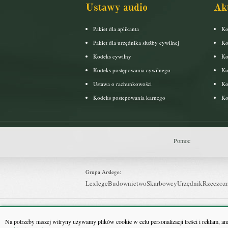
Ustawy audio
Ak
Pakiet dla aplikanta
Ko
Pakiet dla urzędnika służby cywilnej
Ko
Kodeks cywilny
Ko
Kodeks postępowania cywilnego
Ko
Ustawa o rachunkowości
Ko
Kodeks postepowania karnego
Ko
Pomoc
Grupa Arslege:
Lexlege
Budownictwo
Skarbowcy
Urzędnik
Rzeczoz
Grupa Bonnier:
Puls Biznesu
Bankier
Puls Medycyny
Monitor Firm
P
Na potrzeby naszej witryny używamy plików cookie w celu personalizacji treści i reklam, a