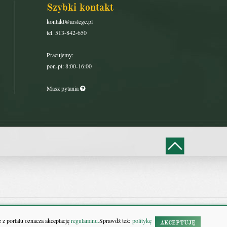
Szybki kontakt
kontakt@arslege.pl
tel. 513-842-650
Pracujemy:
pon-pt: 8:00-16:00
Masz pytania
 z portalu oznacza akceptację
regulaminu.
Sprawdź też:
politykę
AKCEPTUJĘ