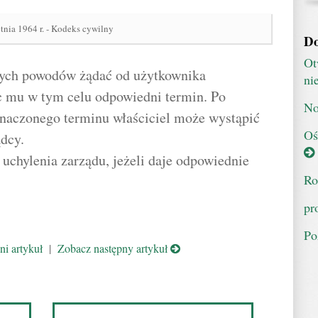
tnia 1964 r. - Kodeks cywilny
Do
Ot
nych powodów żądać od użytkownika
ni
c mu w tym celu odpowiedni termin. Po
No
aczonego terminu właściciel może wystąpić
Oś
dcy.
uchylenia zarządu, jeżeli daje odpowiednie
Ro
pr
Po
i artykuł
|
Zobacz następny artykuł