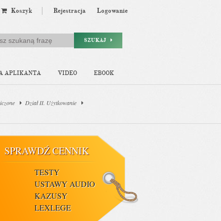
Koszyk
Rejestracja
Logowanie
SZUKAJ
A APLIKANTA
VIDEO
EBOOK
iczone
Dział II. Użytkowanie
SPRAWDŹ CENNIK
TESTY
USTAWY AUDIO
KAZUSY
LEXLEGE