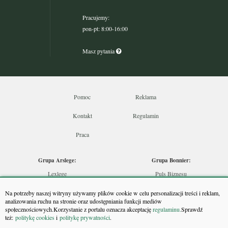
Pracujemy:
pon-pt: 8:00-16:00
Masz pytania
Pomoc
Reklama
Kontakt
Regulamin
Praca
Grupa Arslege:
Grupa Bonnier:
Lexlege
Puls Biznesu
Budownictwo
Bankier
Na potrzeby naszej witryny używamy plików cookie w celu personalizacji treści i reklam,
Skarbowcy
Puls Medycyny
analizowania ruchu na stronie oraz udostępniania funkcji mediów
społecznościowych.Korzystanie z portalu oznacza akceptację
regulaminu.
Sprawdź
Urzędnik
Monitor Firm
też:
politykę cookies
i
politykę prywatności
.
Rzeczoznawca
Puls Farmacji