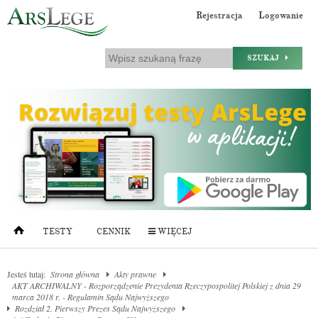
Rejestracja
Logowanie
SZUKAJ
TESTY
CENNIK
WIĘCEJ
Jesteś tutaj:
Strona główna
Akty prawne
AKT ARCHIWALNY - Rozporządzenie Prezydenta Rzeczypospolitej Polskiej z dnia 29
marca 2018 r. - Regulamin Sądu Najwyższego
Rozdział 2. Pierwszy Prezes Sądu Najwyższego