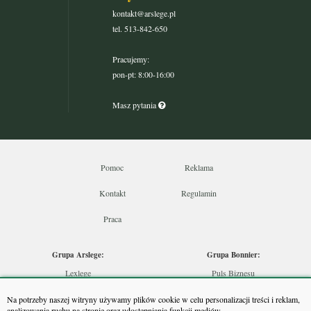
kontakt@arslege.pl
tel. 513-842-650
Pracujemy:
pon-pt: 8:00-16:00
Masz pytania
Pomoc
Reklama
Kontakt
Regulamin
Praca
Grupa Arslege:
Grupa Bonnier:
Lexlege
Puls Biznesu
Budownictwo
Bankier
Na potrzeby naszej witryny używamy plików cookie w celu personalizacji treści i reklam,
Skarbowcy
Puls Medycyny
analizowania ruchu na stronie oraz udostępniania funkcji mediów