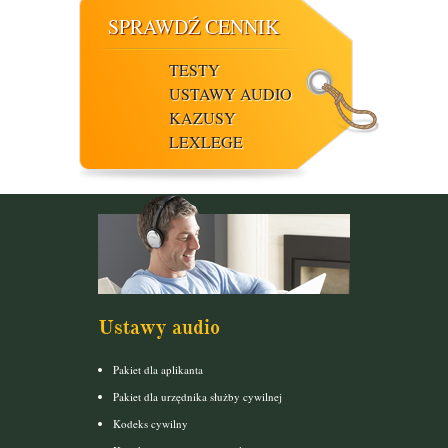
SPRAWDŹ CENNIK
TESTY
USTAWY AUDIO
KAZUSY
LEXLEGE
Ustawy audio
Pakiet dla aplikanta
Pakiet dla urzędnika służby cywilnej
Kodeks cywilny