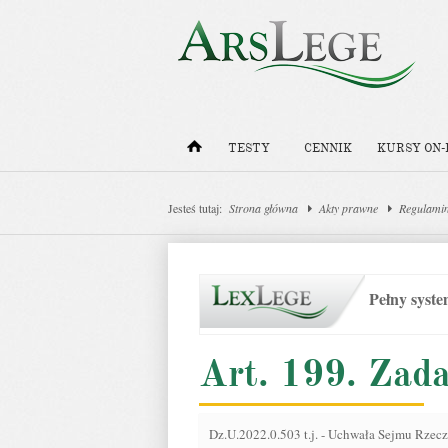
TESTY
CENNIK
KURSY ON-
Jesteś tutaj:
Strona główna
Akty prawne
Regulamin
Pełny syst
Art. 199. Zada
Dz.U.2022.0.503 t.j.
-
Uchwała Sejmu Rzeczyp