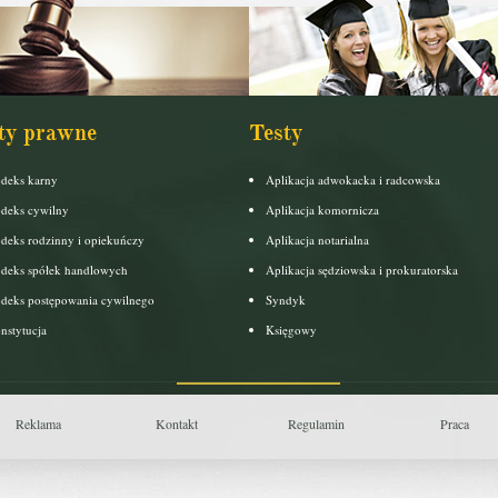
ty prawne
Testy
deks karny
Aplikacja adwokacka i radcowska
deks cywilny
Aplikacja komornicza
deks rodzinny i opiekuńczy
Aplikacja notarialna
deks spółek handlowych
Aplikacja sędziowska i prokuratorska
deks postępowania cywilnego
Syndyk
nstytucja
Księgowy
Reklama
Kontakt
Regulamin
Praca