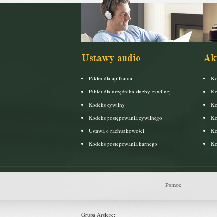
Ustawy audio
Ak
Pakiet dla aplikanta
Ko
Pakiet dla urzędnika służby cywilnej
Ko
Kodeks cywilny
Ko
Kodeks postępowania cywilnego
Ko
Ustawa o rachunkowości
Ko
Kodeks postepowania karnego
Ko
Pomoc
Grupa Arslege: