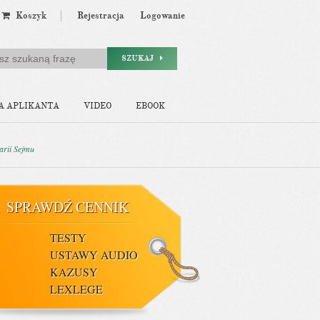
Koszyk
Rejestracja
Logowanie
SZUKAJ
A APLIKANTA
VIDEO
EBOOK
arii Sejmu
SPRAWDŹ CENNIK
TESTY
USTAWY AUDIO
KAZUSY
LEXLEGE