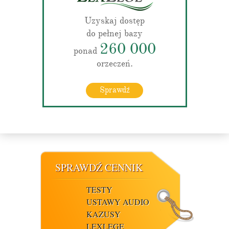
Uzyskaj dostęp
do pełnej bazy
260 000
ponad
orzeczeń.
Sprawdź
SPRAWDŹ CENNIK
TESTY
USTAWY AUDIO
KAZUSY
LEXLEGE