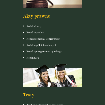
Akty prawne
Kodeks karny
Kodeks cywilny
Kodeks rodzinny i opiekuńczy
Kodeks spółek handlowych
Kodeks postępowania cywilnego
Konstytucja
Testy
Aplikacja adwokacka i radcowska