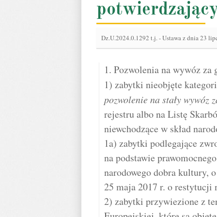
potwierdzający
Dz.U.2024.0.1292 t.j.
-
Ustawa z dnia 23 lip
1. Pozwolenia na wywóz za 
1) zabytki nieobjęte katego
pozwolenie na stały wywóz z
rejestru albo na Listę Skar
niewchodzące w skład narod
1a) zabytki podlegające zwr
na podstawie prawomocnego
narodowego dobra kultury, o
25 maja 2017 r. o restytucji
2) zabytki przywiezione z t
Europejskiej, które są obję