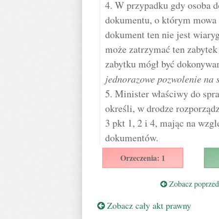
4. W przypadku gdy osoba d
dokumentu, o którym mowa w 
dokument ten nie jest wiary
może zatrzymać ten zabytek 
zabytku mógł być dokonywa
jednorazowe pozwolenie na 
5. Minister właściwy do spr
określi, w drodze rozporzą
3 pkt 1, 2 i 4, mając na wzg
dokumentów.
Orzeczenia: 1
Zobacz poprzedn
Zobacz cały akt prawny