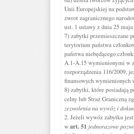
Unii Europejskiej na podst
zwrot zagranicznego narodo
ust. 1 ustawy z dnia 25 maja
7) zabytki przemieszczane p
terytorium państwa członkow
państwa niebędącego członki
A.1-A.15 wymienionymi w z
rozporządzenia 116/2009, jeż
finansowych wymienionych w
8) zabytki, które posiadają
celny lub Straż Graniczną z
zezwolenia na wywóz i dokum
2. Jeżeli wywóz zabytku je
art.
51
w
jednorazowe pozwo