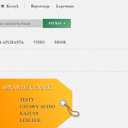
Koszyk
Rejestracja
Logowanie
SZUKAJ
A APLIKANTA
VIDEO
EBOOK
SPRAWDŹ CENNIK
TESTY
USTAWY AUDIO
KAZUSY
LEXLEGE