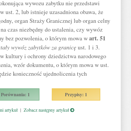
okonująca wywozu zabytku nie przedstawi
ust. 2, lub istnieje uzasadniona obawa, że
godny, organ Straży Granicznej lub organ celny
na czas niezbędny do ustalenia, czy wywóz
art.
51
ny bez pozwolenia, o którym mowa w
stały wywóz zabytków za granicę
ust. 1 i 3.
aw kultury i ochrony dziedzictwa narodowego
dzenia, wzór dokumentu, o którym mowa w ust.
lędzie konieczność ujednolicenia tych
Porównania: 1
Przypisy: 1
i artykuł
|
Zobacz następny artykuł