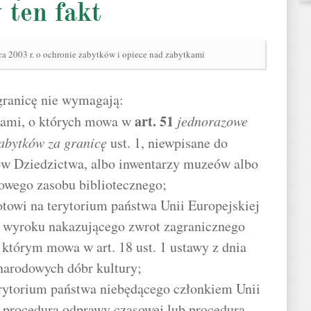
 ten fakt
ca 2003 r. o ochronie zabytków i opiece nad zabytkami
granicę nie wymagają:
art.
51
riami, o których mowa w
jednorazowe
abytków za granicę
ust. 1, niewpisane do
bów Dziedzictwa, albo inwentarzy muzeów albo
owego zasobu bibliotecznego;
otowi na terytorium państwa Unii Europejskiej
 wyroku nakazującego zwrot zagranicznego
 którym mowa w art. 18 ust. 1 ustawy z dnia
 narodowych dóbr kultury;
erytorium państwa niebędącego członkiem Unii
te procedurą odprawy czasowej lub procedurą