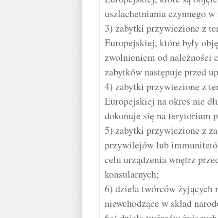
uszlachetniania czynnego w
3) zabytki przywiezione z t
Europejskiej, które były obj
zwolnieniem od należności 
zabytków następuje przed up
4) zabytki przywiezione z t
Europejskiej na okres nie dł
dokonuje się na terytorium 
5) zabytki przywiezione z za
przywilejów lub immunitet
celu urządzenia wnętrz prze
konsularnych;
6) dzieła twórców żyjących
niewchodzące w skład narod
6a) dzieła twórców żyjących