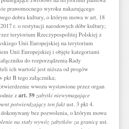
awie prawomocnego wyroku nakazującego
wego dobra kultury, o którym mowa w art. 18
 2017 r. o restytucji narodowych dóbr kultury;
rzez terytorium Rzeczypospolitej Polskiej z
skiego Unii Europejskiej na terytorium
em Unii Europejskiej i objęte kategoriami
ałączniku do rozporządzenia Rady
eli ich wartość jest niższa od progów
 pkt B tego załącznika;
 potwierdzenie wwozu wystawione przez organ
art.
59
godnie z
zabytki niewymagające
ent potwierdzający ten fakt
ust. 3 pkt 4.
st dokonywany bez pozwolenia, o którym mowa
lenie na stały wywóz zabytków za granicę
ust.