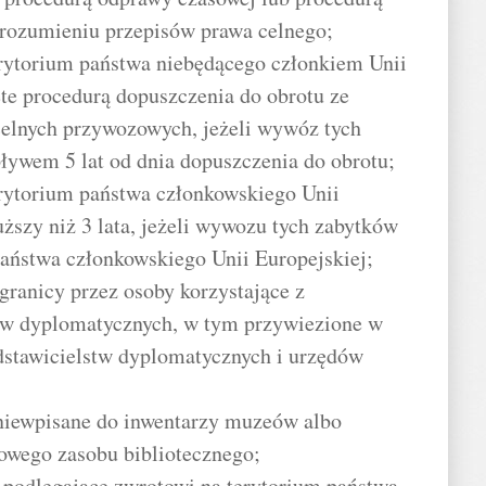
 rozumieniu przepisów prawa celnego;
erytorium państwa niebędącego członkiem Unii
ęte procedurą dopuszczenia do obrotu ze
celnych przywozowych, jeżeli wywóz tych
ływem 5 lat od dnia dopuszczenia do obrotu;
erytorium państwa członkowskiego Unii
uższy niż 3 lata, jeżeli wywozu tych zabytków
państwa członkowskiego Unii Europejskiej;
granicy przez osoby korzystające z
ów dyplomatycznych, w tym przywiezione w
dstawicielstw dyplomatycznych i urzędów
 niewpisane do inwentarzy muzeów albo
owego zasobu bibliotecznego;
 podlegające zwrotowi na terytorium państwa