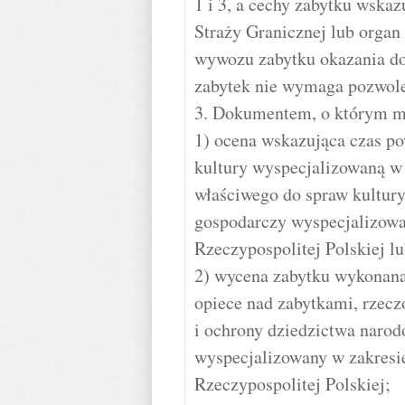
1 i 3, a cechy zabytku wska
Straży Granicznej lub organ
wywozu zabytku okazania d
zabytek nie wymaga pozwole
3. Dokumentem, o którym mo
1) ocena wskazująca czas po
kultury wyspecjalizowaną w
właściwego do spraw kultur
gospodarczy wyspecjalizowa
Rzeczypospolitej Polskiej lu
2) wycena zabytku wykonana
opiece nad zabytkami, rzecz
i ochrony dziedzictwa naro
wyspecjalizowany w zakresi
Rzeczypospolitej Polskiej;