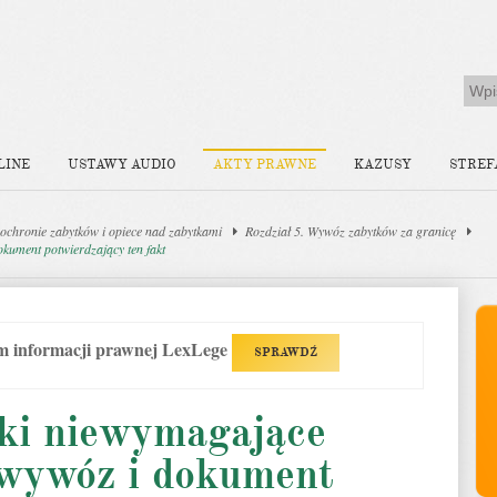
LINE
USTAWY AUDIO
AKTY PRAWNE
KAZUSY
STREF
ochronie zabytków i opiece nad zabytkami
Rozdział 5. Wywóz zabytków za granicę
okument potwierdzający ten fakt
em informacji prawnej LexLege
SPRAWDŹ
tki niewymagające
 wywóz i dokument