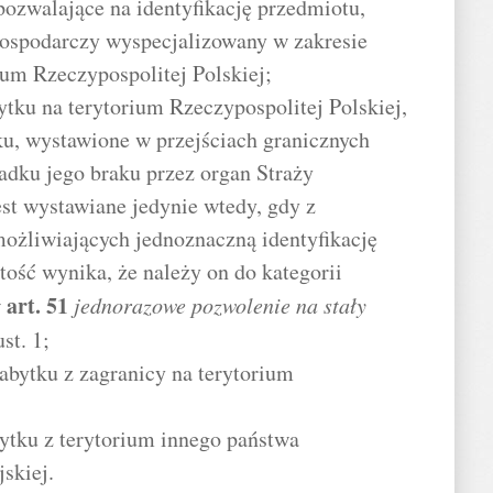
pozwalające na identyfikację przedmiotu,
ospodarczy wyspecjalizowany w zakresie
ium Rzeczypospolitej Polskiej;
tku na terytorium Rzeczypospolitej Polskiej,
tku, wystawione w przejściach granicznych
padku jego braku przez organ Straży
est wystawiane jedynie wtedy, gdy z
żliwiających jednoznaczną identyfikację
tość wynika, że należy on do kategorii
art.
51
w
jednorazowe pozwolenie na stały
st. 1;
abytku z zagranicy na terytorium
ytku z terytorium innego państwa
skiej.