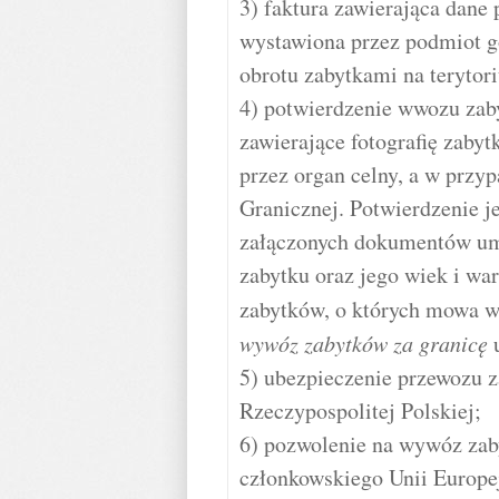
3) faktura zawierająca dane 
wystawiona przez podmiot g
obrotu zabytkami na terytor
4) potwierdzenie wwozu zaby
zawierające fotografię zaby
przez organ celny, a w przy
Granicznej. Potwierdzenie j
załączonych dokumentów umo
zabytku oraz jego wiek i war
zabytków, o których mowa 
wywóz zabytków za granicę
u
5) ubezpieczenie przewozu z
Rzeczypospolitej Polskiej;
6) pozwolenie na wywóz zab
członkowskiego Unii Europej