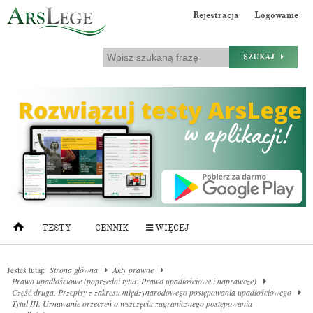
Rejestracja
Logowanie
SZUKAJ
TESTY
CENNIK
WIĘCEJ
Jesteś tutaj:
Strona główna
Akty prawne
Prawo upadłościowe (poprzedni tytuł: Prawo upadłościowe i naprawcze)
Część druga. Przepisy z zakresu międzynarodowego postępowania upadłościowego
Tytuł III. Uznawanie orzeczeń o wszczęciu zagranicznego postępowania