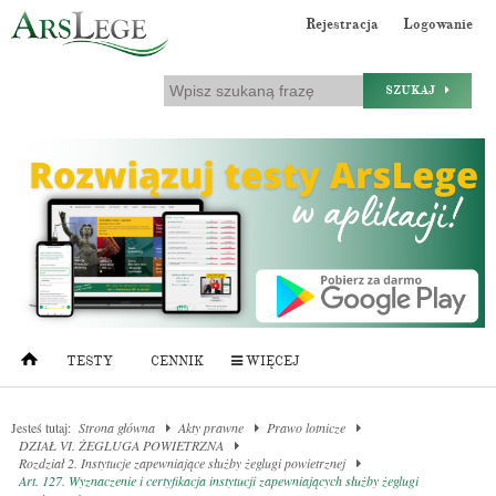
Rejestracja
Logowanie
SZUKAJ
TESTY
CENNIK
WIĘCEJ
Jesteś tutaj:
Strona główna
Akty prawne
Prawo lotnicze
DZIAŁ VI. ŻEGLUGA POWIETRZNA
Rozdział 2. Instytucje zapewniające służby żeglugi powietrznej
Art. 127. Wyznaczenie i certyfikacja instytucji zapewniających służby żeglugi