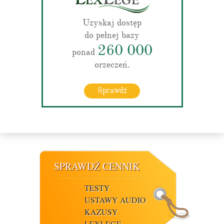
Uzyskaj dostęp
do pełnej bazy
260 000
ponad
orzeczeń.
Sprawdź
SPRAWDŹ CENNIK
TESTY
USTAWY AUDIO
KAZUSY
LEXLEGE