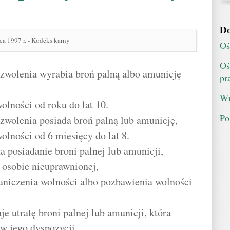
Do
ca 1997 r. - Kodeks karny
Oś
Oś
zwolenia wyrabia broń palną albo amunicję
pr
Wn
olności od roku do lat 10.
Po
zwolenia posiada broń palną lub amunicję,
olności od 6 miesięcy do lat 8.
a posiadanie broni palnej lub amunicji,
ą osobie nieuprawnionej,
aniczenia wolności albo pozbawienia wolności
e utratę broni palnej lub amunicji, która
w jego dyspozycji,