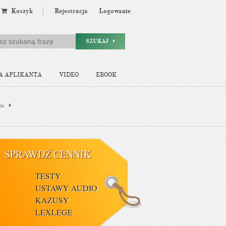
Koszyk
Rejestracja
Logowanie
SZUKAJ
A APLIKANTA
VIDEO
EBOOK
mu
SPRAWDŹ CENNIK
TESTY
USTAWY AUDIO
KAZUSY
LEXLEGE