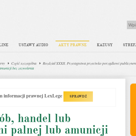
LINE
USTAWY AUDIO
AKTY PRAWNE
KAZUSY
STREF
rny
Część szczególna
Rozdział XXXII. Przestępstwa przeciwko porządkowi publiczne
amunicji bez zezwolenia
em informacji prawnej LexLege
SPRAWDŹ
ób, handel lub
ni palnej lub amunicji