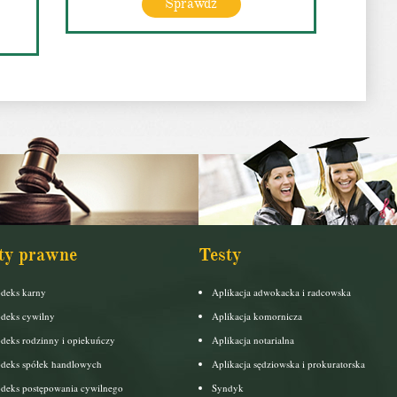
Sprawdź
ty prawne
Testy
deks karny
Aplikacja adwokacka i radcowska
deks cywilny
Aplikacja komornicza
deks rodzinny i opiekuńczy
Aplikacja notarialna
deks spółek handlowych
Aplikacja sędziowska i prokuratorska
deks postępowania cywilnego
Syndyk