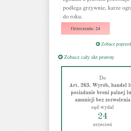
podlega grzywnie, karze ogr
do roku.
Orzeczenia: 24
Zobacz poprzedn
Zobacz cały akt prawny
Do
Art. 263. Wyrób, handel 
posiadanie broni palnej l
amunicji bez zezwolenia
sąd wydał
24
orzeczeń