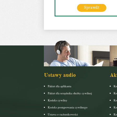
Sprawdź
Ustawy audio
Ak
Pakiet dla aplikanta
Ko
Pakiet dla urzędnika służby cywilnej
Ko
Kodeks cywilny
Ko
Kodeks postępowania cywilnego
Ko
Ustawa o rachunkowości
Ko