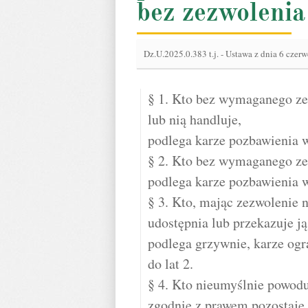
bez zezwolenia
Dz.U.2025.0.383 t.j.
-
Ustawa z dnia 6 czerw
§ 1. Kto bez wymaganego ze
lub nią handluje,
podlega karze pozbawienia w
§ 2. Kto bez wymaganego ze
podlega karze pozbawienia w
§ 3. Kto, mając zezwolenie n
udostępnia lub przekazuje j
podlega grzywnie, karze ogr
do lat 2.
§ 4. Kto nieumyślnie powoduj
zgodnie z prawem pozostaje 