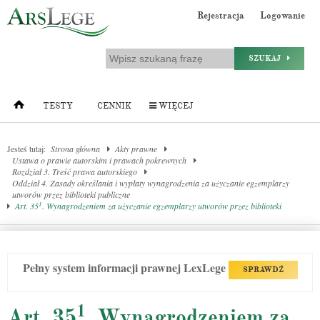
Rejestracja
Logowanie
SZUKAJ
TESTY
CENNIK
WIĘCEJ
Jesteś tutaj:
Strona główna
Akty prawne
Ustawa o prawie autorskim i prawach pokrewnych
Rozdział 3. Treść prawa autorskiego
Oddział 4. Zasady określania i wypłaty wynagrodzenia za użyczanie egzemplarzy
utworów przez biblioteki publiczne
1
Art. 35
. Wynagrodzeniem za użyczanie egzemplarzy utworów przez biblioteki
Pełny system informacji prawnej LexLege
SPRAWDŹ
1
Art. 35
. Wynagrodzeniem za