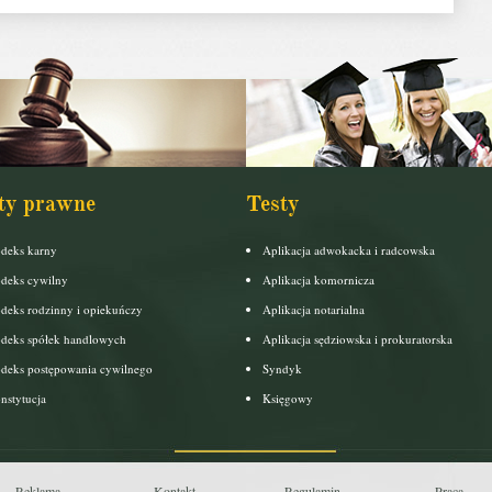
ty prawne
Testy
deks karny
Aplikacja adwokacka i radcowska
deks cywilny
Aplikacja komornicza
deks rodzinny i opiekuńczy
Aplikacja notarialna
deks spółek handlowych
Aplikacja sędziowska i prokuratorska
deks postępowania cywilnego
Syndyk
nstytucja
Księgowy
Reklama
Kontakt
Regulamin
Praca