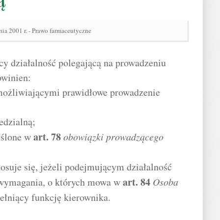
ą
nia 2001 r. - Prawo farmaceutyczne
cy działalność polegającą na prowadzeniu
owinien:
możliwiającymi prawidłowe prowadzenie
edzialną;
art.
78
eślone w
obowiązki prowadzącego
stosuje się, jeżeli podejmującym działalność
art.
84
y wymagania, o których mowa w
Osoba
pełniący funkcję kierownika.