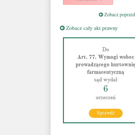
Zobacz poprzedn
Zobacz cały akt prawny
Do
Art. 77. Wymogi wobec
prowadzącego hurtowni
farmaceutyczną
sąd wydał
6
orzeczeń
Sprawdź