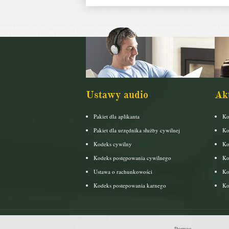
Ustawy audio
Ak
Pakiet dla aplikanta
Ko
Pakiet dla urzędnika służby cywilnej
Ko
Kodeks cywilny
Ko
Kodeks postępowania cywilnego
Ko
Ustawa o rachunkowości
Ko
Kodeks postepowania karnego
Ko
Pomoc