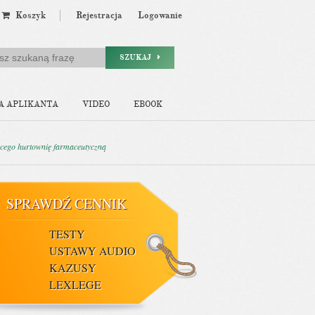
Koszyk
Rejestracja
Logowanie
SZUKAJ
A APLIKANTA
VIDEO
EBOOK
cego hurtownię farmaceutyczną
SPRAWDŹ CENNIK
TESTY
USTAWY AUDIO
KAZUSY
LEXLEGE