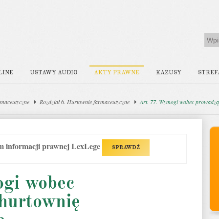
LINE
USTAWY AUDIO
AKTY PRAWNE
KAZUSY
STREF
rmaceutyczne
Rozdział 6. Hurtownie farmaceutyczne
Art. 77. Wymogi wobec prowadzą
em informacji prawnej LexLege
SPRAWDŹ
gi wobec
hurtownię