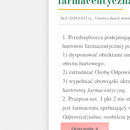
farmaceutyczn
Dz.U.2026.0.612 t.j.
-
Ustawa z dnia 6 wrześ
1. Przedsiębiorca podejmują
hurtowni farmaceutycznej p
1) dysponować obiektami u
obrotu hurtowego;
2) zatrudniać Osobę Odpowi
3) wypełniać obowiązki okr
hurtownię farmaceutyczną
.
2. Przepisu ust. 1 pkt 2 nie 
jest farmaceuta spełniając
Odpowiedzialna
, osobiście 
Orzeczenia: 6