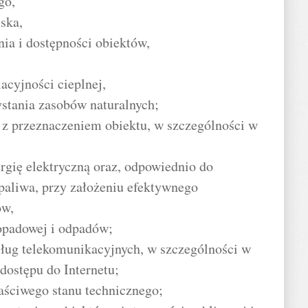
go,
iska,
ia i dostępności obiektów,
lacyjności cieplnej,
tania zasobów naturalnych;
 z przeznaczeniem obiektu, w szczególności w
ergię elektryczną oraz, odpowiednio do
 paliwa, przy założeniu efektywnego
ów,
opadowej i odpadów;
sług telekomunikacyjnych, w szczególności w
dostępu do Internetu;
aściwego stanu technicznego;