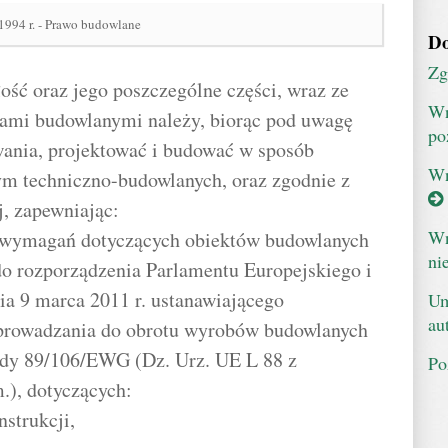
 1994 r. - Prawo budowlane
Do
Zg
ość oraz jego poszczególne części, wraz ze
Wn
ami budowlanymi należy, biorąc pod uwagę
po
ania, projektować i budować w sposób
Wn
ym techniczno-budowlanych, oraz zgodnie z
, zapewniając:
Wn
h wymagań dotyczących obiektów budowlanych
ni
do rozporządzenia Parlamentu Europejskiego i
a 9 marca 2011 r. ustanawiającego
Um
au
rowadzania do obrotu wyrobów budowlanych
ady 89/106/EWG (Dz. Urz. UE L 88 z
Po
m.), dotyczących:
nstrukcji,