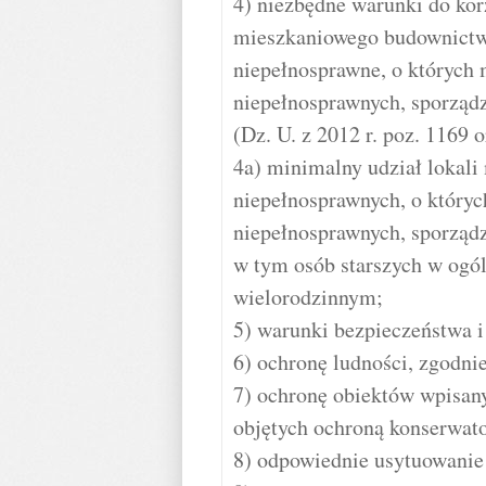
4) niezbędne warunki do kor
mieszkaniowego budownictw
niepełnosprawne, o których
niepełnosprawnych, sporząd
(Dz. U. z 2012 r. poz. 1169 
4a) minimalny udział lokali
niepełnosprawnych, o który
niepełnosprawnych, sporząd
w tym osób starszych w ogól
wielorodzinnym;
5) warunki bezpieczeństwa i
6) ochronę ludności, zgodn
7) ochronę obiektów wpisany
objętych ochroną konserwato
8) odpowiednie usytuowanie 