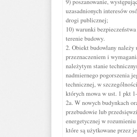
9) poszanowanie, występują
uzasadnionych interesów osó
drogi publicznej;
10) warunki bezpieczeństwa
terenie budowy.
2. Obiekt budowlany należy
przeznaczeniem i wymagani
należytym stanie techniczny
nadmiernego pogorszenia je
technicznej, w szczególnoś
których mowa w ust. 1 pkt 1
2a. W nowych budynkach ora
przebudowie lub przedsięwz
energetycznej w rozumieniu 
które są użytkowane przez j