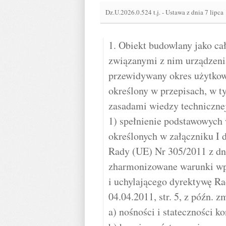
Dz.U.2026.0.524 t.j.
-
Ustawa z dnia 7 lipca
1. Obiekt budowlany jako cał
związanymi z nim urządzeni
przewidywany okres użytkow
określony w przepisach, w t
zasadami wiedzy technicznej
1) spełnienie podstawowyc
określonych w załączniku I 
Rady (UE) Nr 305/2011 z dni
zharmonizowane warunki wp
i uchylającego dyrektywę R
04.04.2011, str. 5, z późn. z
a) nośności i stateczności ko