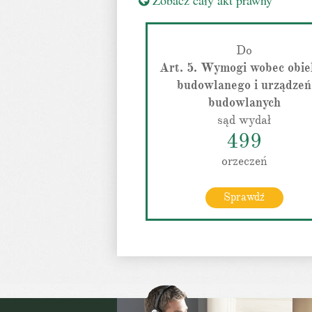
Zobacz cały akt prawny
Do
Art. 5. Wymogi wobec obie
budowlanego i urządzeń
budowlanych
sąd wydał
499
orzeczeń
Sprawdź