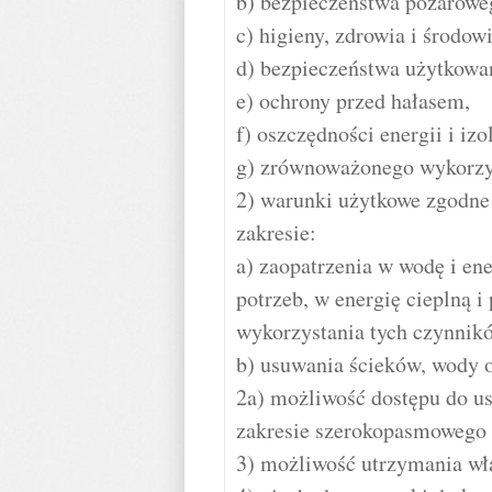
b) bezpieczeństwa pożarowe
c) higieny, zdrowia i środow
d) bezpieczeństwa użytkowan
e) ochrony przed hałasem,
f) oszczędności energii i izo
g) zrównoważonego wykorzys
2) warunki użytkowe zgodne
zakresie:
a) zaopatrzenia w wodę i en
potrzeb, w energię cieplną i
wykorzystania tych czynnik
b) usuwania ścieków, wody 
2a) możliwość dostępu do u
zakresie szerokopasmowego 
3) możliwość utrzymania wł