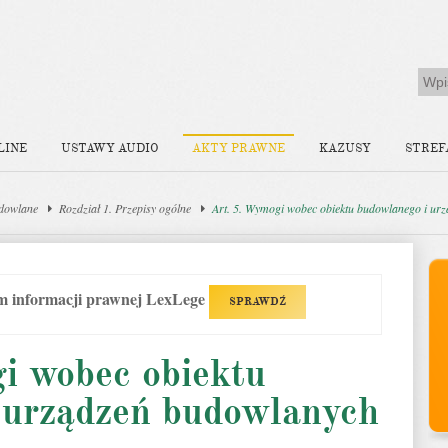
LINE
USTAWY AUDIO
AKTY PRAWNE
KAZUSY
STREF
dowlane
Rozdział 1. Przepisy ogólne
Art. 5. Wymogi wobec obiektu budowlanego i ur
em informacji prawnej LexLege
SPRAWDŹ
i wobec obiektu
 urządzeń budowlanych