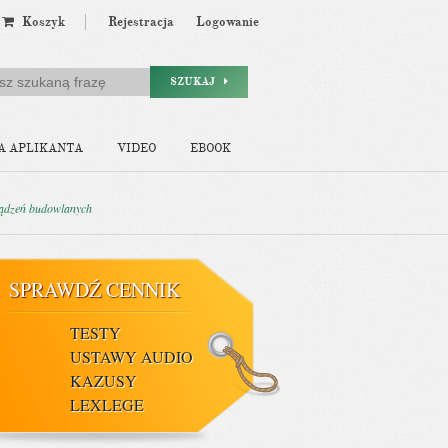
Koszyk
Rejestracja
Logowanie
SZUKAJ
A APLIKANTA
VIDEO
EBOOK
ządzeń budowlanych
SPRAWDŹ CENNIK
TESTY
USTAWY AUDIO
KAZUSY
LEXLEGE