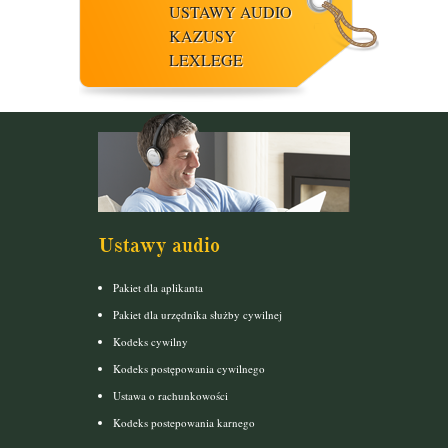
USTAWY AUDIO
KAZUSY
LEXLEGE
Ustawy audio
Pakiet dla aplikanta
Pakiet dla urzędnika służby cywilnej
Kodeks cywilny
Kodeks postępowania cywilnego
Ustawa o rachunkowości
Kodeks postepowania karnego