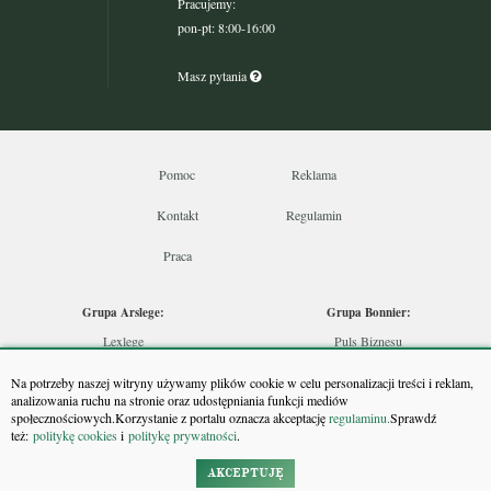
Pracujemy:
pon-pt: 8:00-16:00
Masz pytania
Pomoc
Reklama
Kontakt
Regulamin
Praca
Grupa Arslege:
Grupa Bonnier:
Lexlege
Puls Biznesu
Budownictwo
Bankier
Na potrzeby naszej witryny używamy plików cookie w celu personalizacji treści i reklam,
Skarbowcy
Puls Medycyny
analizowania ruchu na stronie oraz udostępniania funkcji mediów
społecznościowych.Korzystanie z portalu oznacza akceptację
regulaminu.
Sprawdź
Urzędnik
Monitor Firm
też:
politykę cookies
i
politykę prywatności
.
Rzeczoznawca
Puls Farmacji
Doradca Inwestycyjny
Pit.pl
AKCEPTUJĘ