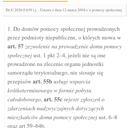
Dz.U.2026.0.639 t.j.
-
Ustawa z dnia 12 marca 2004 r. o pomocy społecznej
1. Do domów pomocy społecznej prowadzonych
przez podmioty niepubliczne, o których mowa w
art.
57
zezwolenie na prowadzenie domu pomocy
społecznej
ust. 1 pkt 2–4, jeżeli nie są one
prowadzone na zlecenie organu jednostki
samorządu terytorialnego, nie stosuje się
art.
55b
przepisów
usługi wsparcia
krótkoterminowego w formie pobytu
art.
55c
całodobowego
,
rejestr zgłoszeń o
zdarzeniach nadzwyczajnych dotyczących
mieszkańców domu pomocy społecznej
ust. 6–8
oraz art 59–64b.