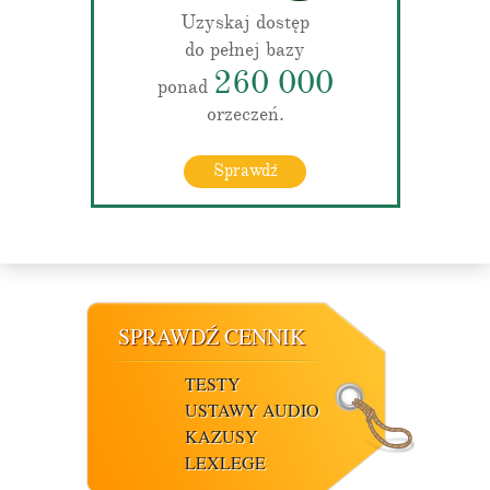
Uzyskaj dostęp
do pełnej bazy
260 000
ponad
orzeczeń.
Sprawdź
SPRAWDŹ CENNIK
TESTY
USTAWY AUDIO
KAZUSY
LEXLEGE