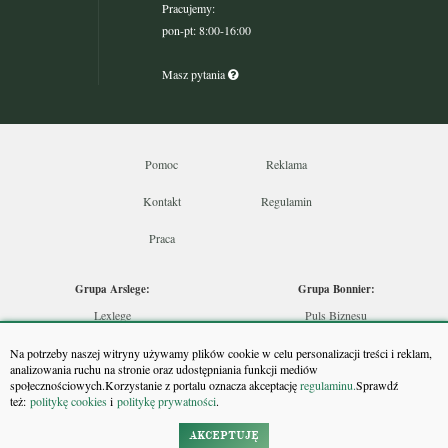
Pracujemy:
pon-pt: 8:00-16:00
Masz pytania
Pomoc
Reklama
Kontakt
Regulamin
Praca
Grupa Arslege:
Grupa Bonnier:
Lexlege
Puls Biznesu
Budownictwo
Bankier
Na potrzeby naszej witryny używamy plików cookie w celu personalizacji treści i reklam,
Skarbowcy
Puls Medycyny
analizowania ruchu na stronie oraz udostępniania funkcji mediów
społecznościowych.Korzystanie z portalu oznacza akceptację
regulaminu.
Sprawdź
Urzędnik
Monitor Firm
też:
politykę cookies
i
politykę prywatności
.
Rzeczoznawca
Puls Farmacji
Doradca Inwestycyjny
Pit.pl
AKCEPTUJĘ