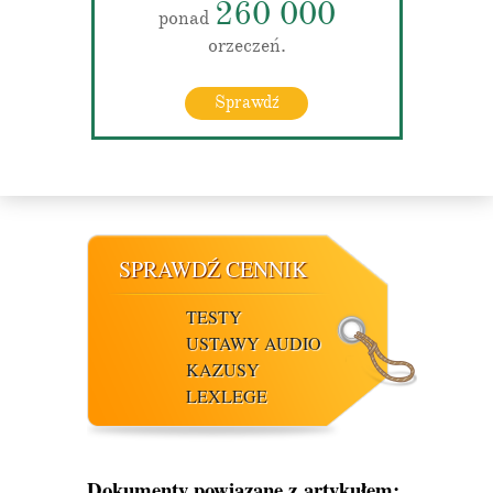
260 000
ponad
orzeczeń.
Sprawdź
SPRAWDŹ CENNIK
TESTY
USTAWY AUDIO
KAZUSY
LEXLEGE
Dokumenty powiązane z artykułem: