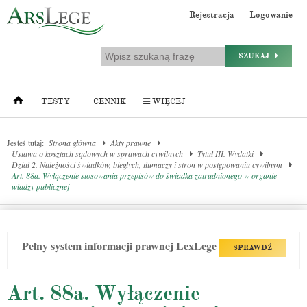
Rejestracja
Logowanie
SZUKAJ
TESTY
CENNIK
WIĘCEJ
Jesteś tutaj:
Strona główna
Akty prawne
Ustawa o kosztach sądowych w sprawach cywilnych
Tytuł III. Wydatki
Dział 2. Należności świadków, biegłych, tłumaczy i stron w postępowaniu cywilnym
Art. 88a. Wyłączenie stosowania przepisów do świadka zatrudnionego w organie
władzy publicznej
Pełny system informacji prawnej LexLege
SPRAWDŹ
Art. 88a. Wyłączenie