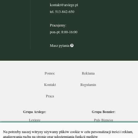
kontakt@arslege.pl
tel. 513-842-650
Pracujemy:
pon-pt: 8:00-16:00
Masz pytania
Pomoc
Reklama
Kontakt
Regulamin
Praca
Grupa Arslege:
Grupa Bonnier:
Lexlege
Puls Biznesu
Budownictwo
Bankier
Na potrzeby naszej witryny używamy plików cookie w celu personalizacji treści i reklam,
Skarbowcy
Puls Medycyny
analizowania ruchu na stronie oraz udostępniania funkcji mediów