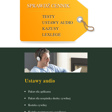
SPRAWDŹ CENNIK
TESTY
USTAWY AUDIO
KAZUSY
LEXLEGE
Ustawy audio
Pakiet dla aplikanta
Pakiet dla urzędnika służby cywilnej
Kodeks cywilny
Kodeks postępowania cywilnego