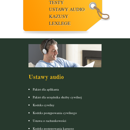
TESTY
USTAWY AUDIO
KAZUSY
LEXLEGE
Ustawy audio
Pakiet dla aplikanta
Pakiet dla urzędnika służby cywilnej
Kodeks cywilny
Kodeks postępowania cywilnego
Ustawa o rachunkowości
Kodeks postepowania karnego