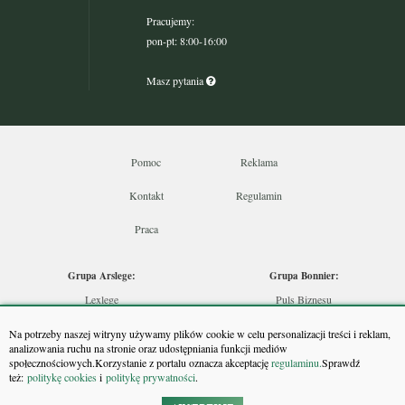
Pracujemy:
pon-pt: 8:00-16:00
Masz pytania
Pomoc
Reklama
Kontakt
Regulamin
Praca
Grupa Arslege:
Grupa Bonnier:
Lexlege
Puls Biznesu
Budownictwo
Bankier
Na potrzeby naszej witryny używamy plików cookie w celu personalizacji treści i reklam,
Skarbowcy
Puls Medycyny
analizowania ruchu na stronie oraz udostępniania funkcji mediów
społecznościowych.Korzystanie z portalu oznacza akceptację
regulaminu.
Sprawdź
Urzędnik
Monitor Firm
też:
politykę cookies
i
politykę prywatności
.
Rzeczoznawca
Puls Farmacji