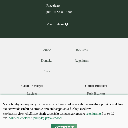
Pracujemy:
pon-pt: 8:00-16:00
Masz pytania
Pomoc
Reklama
Kontakt
Regulamin
Praca
Grupa Arslege:
Grupa Bonnier:
Lexlege
Puls Biznesu
Budownictwo
Bankier
Na potrzeby naszej witryny używamy plików cookie w celu personalizacji treści i reklam,
Skarbowcy
Puls Medycyny
analizowania ruchu na stronie oraz udostępniania funkcji mediów
społecznościowych.Korzystanie z portalu oznacza akceptację
regulaminu.
Sprawdź
Urzędnik
Monitor Firm
też:
politykę cookies
i
politykę prywatności
.
Rzeczoznawca
Puls Farmacji
Doradca Inwestycyjny
Pit.pl
AKCEPTUJĘ