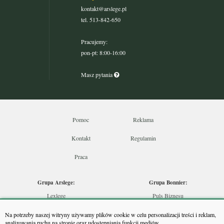
kontakt@arslege.pl
tel. 513-842-650
Pracujemy:
pon-pt: 8:00-16:00
Masz pytania
Pomoc
Reklama
Kontakt
Regulamin
Praca
Grupa Arslege:
Grupa Bonnier:
Lexlege
Puls Biznesu
Budownictwo
Bankier
Na potrzeby naszej witryny używamy plików cookie w celu personalizacji treści i reklam,
Skarbowcy
Puls Medycyny
analizowania ruchu na stronie oraz udostępniania funkcji mediów