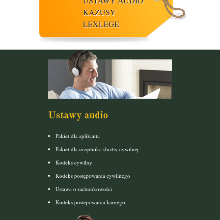
USTAWY AUDIO
KAZUSY
LEXLEGE
Ustawy audio
Pakiet dla aplikanta
Pakiet dla urzędnika służby cywilnej
Kodeks cywilny
Kodeks postępowania cywilnego
Ustawa o rachunkowości
Kodeks postepowania karnego