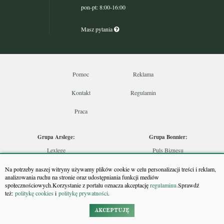
pon-pt: 8:00-16:00
Masz pytania
Pomoc
Reklama
Kontakt
Regulamin
Praca
Grupa Arslege:
Grupa Bonnier:
Lexlege
Puls Biznesu
Budownictwo
Bankier
Na potrzeby naszej witryny używamy plików cookie w celu personalizacji treści i reklam,
Skarbowcy
Puls Medycyny
analizowania ruchu na stronie oraz udostępniania funkcji mediów
społecznościowych.Korzystanie z portalu oznacza akceptację
regulaminu.
Sprawdź
Urzędnik
Monitor Firm
też:
politykę cookies
i
politykę prywatności
.
Rzeczoznawca
Puls Farmacji
Doradca Inwestycyjny
Pit.pl
AKCEPTUJĘ
Maklers