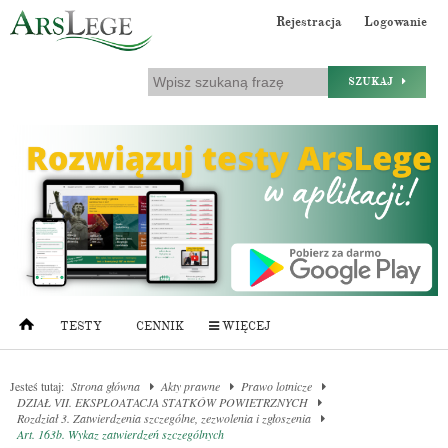
Rejestracja
Logowanie
SZUKAJ
TESTY
CENNIK
WIĘCEJ
Jesteś tutaj:
Strona główna
Akty prawne
Prawo lotnicze
DZIAŁ VII. EKSPLOATACJA STATKÓW POWIETRZNYCH
Rozdział 3. Zatwierdzenia szczególne, zezwolenia i zgłoszenia
Art. 163b. Wykaz zatwierdzeń szczególnych