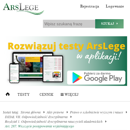
Rejestracja
Logowanie
SZUKAJ
TESTY
CENNIK
WIĘCEJ
Jesteś tutaj:
Strona główna
Akty prawne
Prawo o szkolnictwie wyższym i nauce
DZIAŁ VII. Odpowiedzialność dyscyplinarna
Rozdział 1. Odpowiedzialność dyscyplinarna nauczycieli akademickich
Art. 287. Wszczęcie postępowania wyjaśniającego