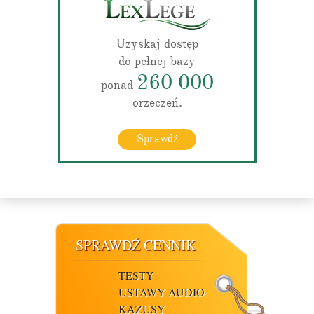
Uzyskaj dostęp
do pełnej bazy
260 000
ponad
orzeczeń.
Sprawdź
SPRAWDŹ CENNIK
TESTY
USTAWY AUDIO
KAZUSY