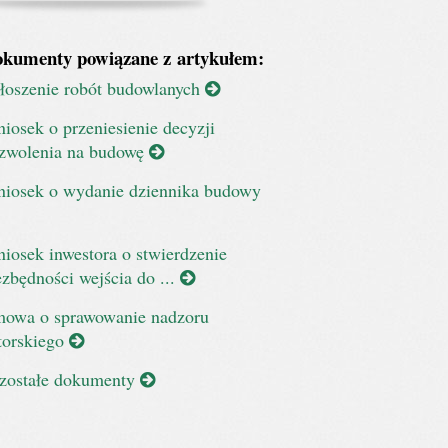
kumenty powiązane z artykułem:
łoszenie robót budowlanych
iosek o przeniesienie decyzji
zwolenia na budowę
iosek o wydanie dziennika budowy
iosek inwestora o stwierdzenie
ezbędności wejścia do ...
owa o sprawowanie nadzoru
torskiego
zostałe dokumenty