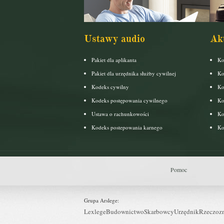
Ustawy audio
Ak
Pakiet dla aplikanta
Ko
Pakiet dla urzędnika służby cywilnej
Ko
Kodeks cywilny
Ko
Kodeks postępowania cywilnego
Ko
Ustawa o rachunkowości
Ko
Kodeks postepowania karnego
Ko
Pomoc
Grupa Arslege:
Lexlege
Budownictwo
Skarbowcy
Urzędnik
Rzeczoz