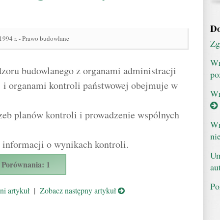
Do
 1994 r. - Prawo budowlane
Zg
Wn
zoru budowlanego z organami administracji
po
 i organami kontroli państwowej obejmuje w
Wn
zeb planów kontroli i prowadzenie wspólnych
Wn
ni
informacji o wynikach kontroli.
Um
Porównania: 1
au
Po
i artykuł
|
Zobacz następny artykuł