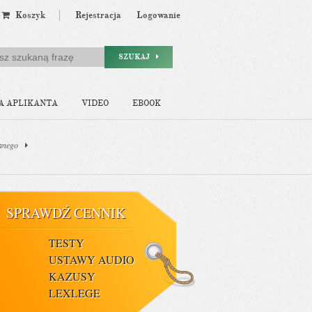
Koszyk
Rejestracja
Logowanie
SZUKAJ
A APLIKANTA
VIDEO
EBOOK
lanego
SPRAWDŹ CENNIK
TESTY
USTAWY AUDIO
KAZUSY
LEXLEGE