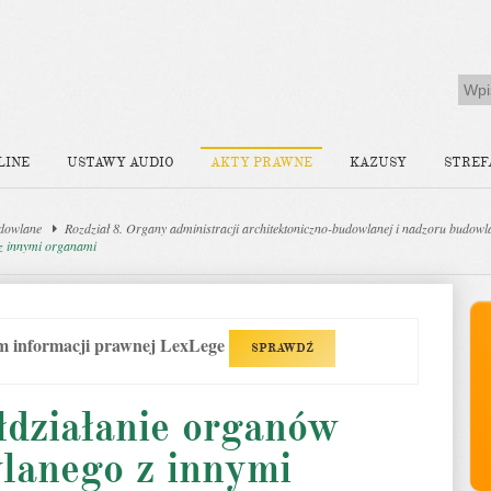
LINE
USTAWY AUDIO
AKTY PRAWNE
KAZUSY
STREF
dowlane
Rozdział 8. Organy administracji architektoniczno-budowlanej i nadzoru budow
z innymi organami
em informacji prawnej LexLege
SPRAWDŹ
łdziałanie organów
lanego z innymi