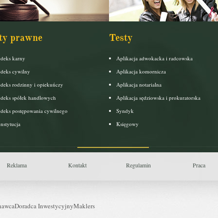
ty prawne
Testy
deks karny
Aplikacja adwokacka i radcowska
deks cywilny
Aplikacja komornicza
deks rodzinny i opiekuńczy
Aplikacja notarialna
deks spółek handlowych
Aplikacja sędziowska i prokuratorska
deks postępowania cywilnego
Syndyk
nstytucja
Księgowy
Reklama
Kontakt
Regulamin
Praca
nawca
Doradca Inwestycyjny
Maklers