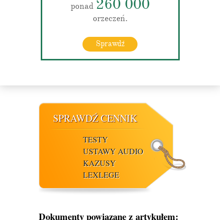
260 000
ponad
orzeczeń.
Sprawdź
SPRAWDŹ CENNIK
TESTY
USTAWY AUDIO
KAZUSY
LEXLEGE
Dokumenty powiązane z artykułem: