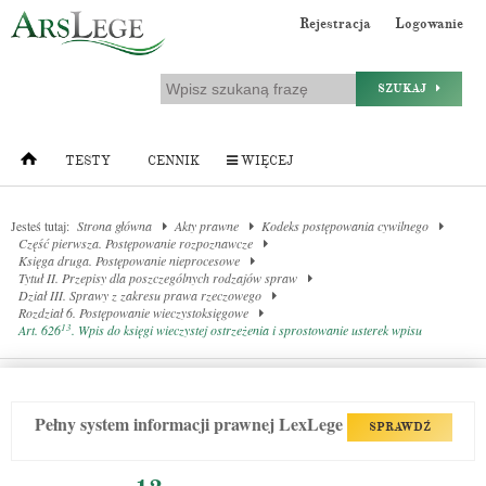
Rejestracja
Logowanie
SZUKAJ
TESTY
CENNIK
WIĘCEJ
Jesteś tutaj:
Strona główna
Akty prawne
Kodeks postępowania cywilnego
Część pierwsza. Postępowanie rozpoznawcze
Księga druga. Postępowanie nieprocesowe
Tytuł II. Przepisy dla poszczególnych rodzajów spraw
Dział III. Sprawy z zakresu prawa rzeczowego
Rozdział 6. Postępowanie wieczystoksięgowe
13
Art. 626
. Wpis do księgi wieczystej ostrzeżenia i sprostowanie usterek wpisu
Pełny system informacji prawnej LexLege
SPRAWDŹ