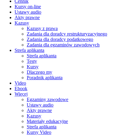
Cennik
Kursy on-line
Ustawy audio
Akty prawne
Kazusy
Kazusy z prawa
Zadania dla doradcy restrukturyzacyjnego
Zadania dla doradcy podatkowego
Zadania dla egzaminów zawodowych
Strefa aplikanta
Strefa aplikanta
Testy
Kursy
Dlaczego my
Poradnik aplikanta
Video
Ebook
Więcej
Egzaminy zawodowe
Ustawy audio
Akty prawne
Kazusy
Materiały edukacyjne
Strefa aplikanta
Kursy Video