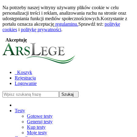
Na potrzeby naszej witryny używamy plików cookie w celu
personalizacji treści i reklam, analizowania ruchu na stronie oraz
udostępniania funkcji mediów społecznościowych.Korzystanie z
portalu oznacza akceptację
regulaminu.
Sprawdź też:
politykę
cookies
i
politykę prywatności
.
Akceptuję
Koszyk
Rejestracja
Logowanie
Szukaj
Testy
Gotowe testy
Generuj testy
Kup testy
Moje testy