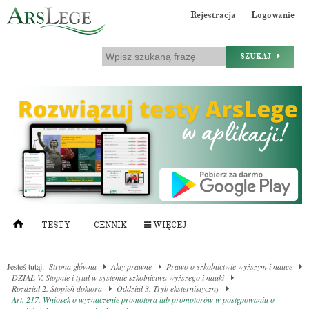
Rejestracja
Logowanie
SZUKAJ
TESTY
CENNIK
WIĘCEJ
Jesteś tutaj:
Strona główna
Akty prawne
Prawo o szkolnictwie wyższym i nauce
DZIAŁ V. Stopnie i tytuł w systemie szkolnictwa wyższego i nauki
Rozdział 2. Stopień doktora
Oddział 3. Tryb eksternistyczny
Art. 217. Wniosek o wyznaczenie promotora lub promotorów w postępowaniu o