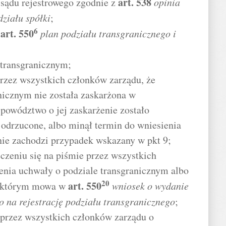
art.
538
 sądu rejestrowego zgodnie z
opinia
działu spółki
;
6
art.
550
plan podziału transgranicznego i
 transgranicznym;
rzez wszystkich członków zarządu, że
nicznym nie została zaskarżona w
powództwo o jej zaskarżenie zostało
odrzucone, albo minął termin do wniesienia
nie zachodzi przypadek wskazany w pkt 9;
eczeniu się na piśmie przez wszystkich
enia uchwały o podziale transgranicznym albo
20
art.
550
o którym mowa w
wniosek o wydanie
 na rejestrację podziału transgranicznego
;
 przez wszystkich członków zarządu o