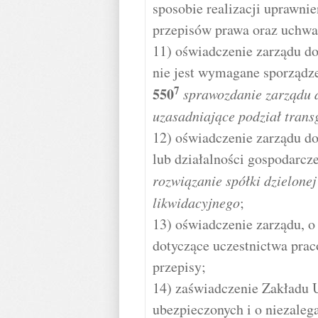
sposobie realizacji uprawni
przepisów prawa oraz uchwa
11) oświadczenie zarządu dot
nie jest wymagane sporządz
7
550
sprawozdanie zarządu 
uzasadniające podział trans
12) oświadczenie zarządu do
lub działalności gospodarcz
rozwiązanie spółki dzielone
likwidacyjnego
;
13) oświadczenie zarządu, o
dotyczące uczestnictwa pra
przepisy;
14) zaświadczenie Zakładu 
ubezpieczonych i o niezalega