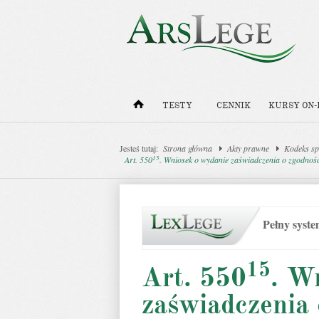
TESTY
CENNIK
KURSY ON-
Jesteś tutaj:
Strona główna
Akty prawne
Kodeks sp
15
Art. 550
. Wniosek o wydanie zaświadczenia o zgodnoś
Pełny syst
15
Art. 550
. W
zaświadczenia