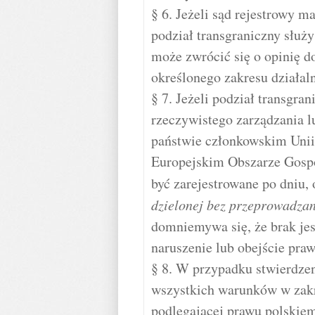
§ 6. Jeżeli sąd rejestrowy m
podział transgraniczny służy
może zwrócić się o opinię 
określonego zakresu działaln
§ 7. Jeżeli podział transgra
rzeczywistego zarządzania l
państwie członkowskim Unii
Europejskim Obszarze Gospo
być zarejestrowane po dniu
dzielonej bez przeprowadza
domniemywa się, że brak jes
naruszenie lub obejście praw
§ 8. W przypadku stwierdzeni
wszystkich warunków w zakr
podlegającej prawu polskie