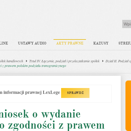
LINE
USTAWY AUDIO
AKTY PRAWNE
KAZUSY
STREF
ółek handlowych
Tytuł IV. Łączenie, podział i przekształcanie spółek
Dział II. Podział 
ci z prawem polskim podziału transgranicznego
em informacji prawnej LexLege
SPRAWDŹ
niosek o wydanie
 o zgodności z prawem