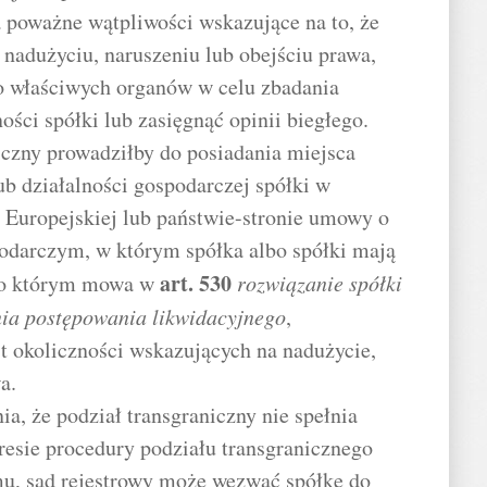
a poważne wątpliwości wskazujące na to, że
 nadużyciu, naruszeniu lub obejściu prawa,
do właściwych organów w celu zbadania
ości spółki lub zasięgnąć opinii biegłego.
niczny prowadziłby do posiadania miejsca
ub działalności gospodarczej spółki w
 Europejskiej lub państwie-stronie umowy o
darczym, w którym spółka albo spółki mają
art.
530
, o którym mowa w
rozwiązanie spółki
nia postępowania likwidacyjnego
,
t okoliczności wskazujących na nadużycie,
a.
a, że podział transgraniczny nie spełnia
esie procedury podziału transgranicznego
mu, sąd rejestrowy może wezwać spółkę do