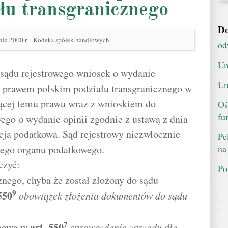
łu transgranicznego
Do
nia 2000 r. - Kodeks spółek handlowych
od
Um
o sądu rejestrowego wniosek o wydanie
Um
z prawem polskim podziału transgranicznego w
jącej temu prawu wraz z wnioskiem do
Oś
fu
go o wydanie opinii zgodnie z ustawą z dnia
acja podatkowa. Sąd rejestrowy niezwłocznie
Pe
na
wego organu podatkowego.
czyć:
Po
znego, chyba że został złożony do sądu
9
550
obowiązek złożenia dokumentów do sądu
7
art.
550
 mowa w
sprawozdanie zarządu dla