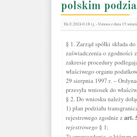
polskim podzia
Dz.U.2024.0.18 t.j.
-
Ustawa z dnia 15 wrześ
§ 1. Zarząd spółki składa d
zaświadczenia o zgodności 
zakresie procedury podlega
właściwego organu podatkowe
29 sierpnia 1997 r. – Ordyn
przesyła wniosek do właści
§ 2. Do wniosku należy dołą
1) plan podziału transgranic
art.
rejestrowego zgodnie z
rejestrowego
§ 1;
2) sprawozdanie, o którym