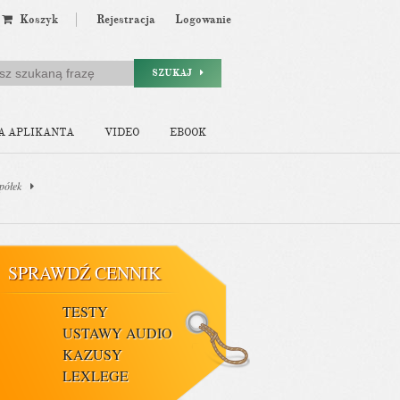
Koszyk
Rejestracja
Logowanie
SZUKAJ
A APLIKANTA
VIDEO
EBOOK
spółek
SPRAWDŹ CENNIK
TESTY
USTAWY AUDIO
KAZUSY
LEXLEGE