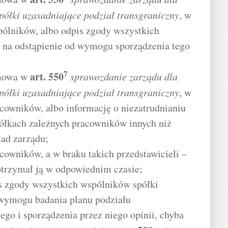
ółki uzasadniające podział transgraniczny
, w
pólników, albo odpis zgody wszystkich
j na odstąpienie od wymogu sporządzenia tego
7
art.
550
 mowa w
sprawozdanie zarządu dla
ółki uzasadniające podział transgraniczny
, w
acowników, albo informację o niezatrudnianiu
spółkach zależnych pracowników innych niż
ad zarządu;
acowników, a w braku takich przedstawicieli –
otrzymał ją w odpowiednim czasie;
is zgody wszystkich wspólników spółki
 wymogu badania planu podziału
ego i sporządzenia przez niego opinii, chyba