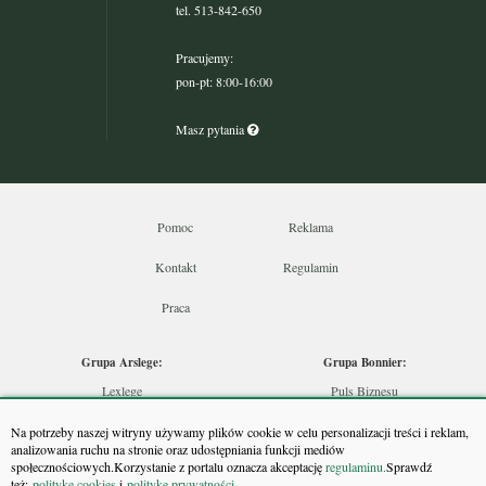
tel. 513-842-650
Pracujemy:
pon-pt: 8:00-16:00
Masz pytania
Pomoc
Reklama
Kontakt
Regulamin
Praca
Grupa Arslege:
Grupa Bonnier:
Lexlege
Puls Biznesu
Budownictwo
Bankier
Na potrzeby naszej witryny używamy plików cookie w celu personalizacji treści i reklam,
Skarbowcy
Puls Medycyny
analizowania ruchu na stronie oraz udostępniania funkcji mediów
społecznościowych.Korzystanie z portalu oznacza akceptację
regulaminu.
Sprawdź
Urzędnik
Monitor Firm
też:
politykę cookies
i
politykę prywatności
.