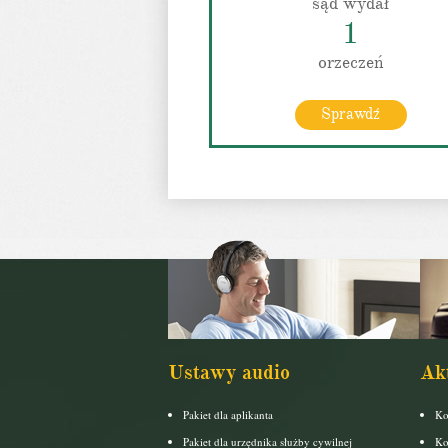
sąd wydał
1
orzeczeń
Sprawdź
Ustawy audio
Ak
Pakiet dla aplikanta
Ko
Pakiet dla urzędnika służby cywilnej
Ko