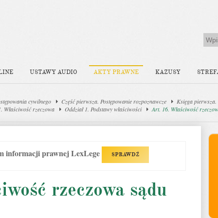
LINE
USTAWY AUDIO
AKTY PRAWNE
KAZUSY
STREF
stępowania cywilnego
Część pierwsza. Postępowanie rozpoznawcze
Księga pierwsza.
1. Właściwość rzeczowa
Oddział 1. Podstawy właściwości
Art. 16. Właściwość rzeczo
em informacji prawnej LexLege
SPRAWDŹ
ciwość rzeczowa sądu