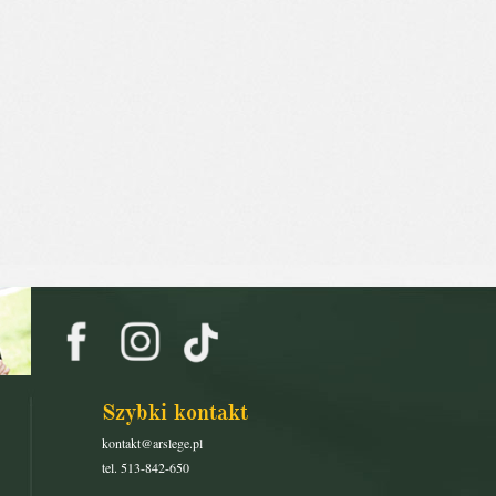
Szybki kontakt
kontakt@arslege.pl
tel. 513-842-650