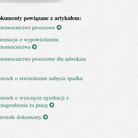
kumenty powiązane z artykułem:
łnomocnictwo procesowe
formacja o wypowiedzeniu
łnomocnictwa
łnomocnictwo procesowe dla adwokata
iosek o stwierdzenie nabycia spadku
iosek o wszczęcie egzekucji z
nagrodzenia za pracę
zostałe dokumenty