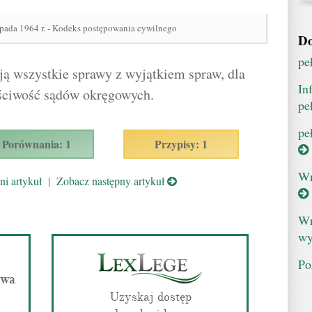
opada 1964 r. - Kodeks postępowania cywilnego
Do
pe
ją wszystkie sprawy z wyjątkiem spraw, dla
In
aściwość sądów okręgowych.
pe
pe
Porównania: 1
Przypisy: 1
Wn
i artykuł
|
Zobacz następny artykuł
Wn
wy
Po
owa
Uzyskaj dostęp