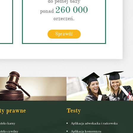
do pełnej bazy
260 000
ponad
orzeczeń.
Sprawdź
ty prawne
Testy
deks karny
Aplikacja adwokacka i radcowska
deks cywilny
Aplikacja komornicza