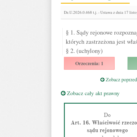
Dz.U.2026.0.468 t.j.
-
Ustawa z dnia 17 list
§ 1. Sądy rejonowe rozpozna
których zastrzeżona jest wł
§ 2. (uchylony)
Orzeczenia: 1
Zobacz poprzedn
Zobacz cały akt prawny
Do
Art. 16. Właściwość rzecz
sądu rejonowego