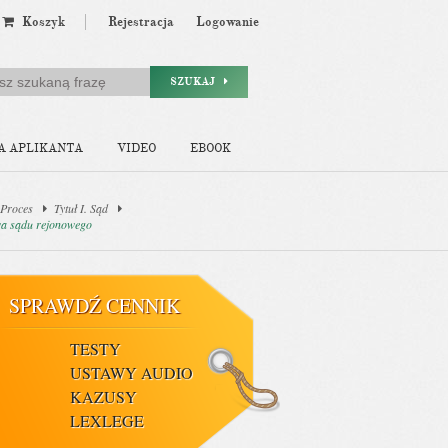
Koszyk
Rejestracja
Logowanie
SZUKAJ
A APLIKANTA
VIDEO
EBOOK
 Proces
Tytuł I. Sąd
wa sądu rejonowego
SPRAWDŹ CENNIK
TESTY
USTAWY AUDIO
KAZUSY
LEXLEGE