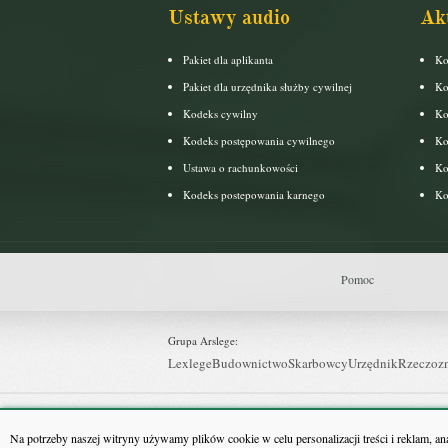
Ustawy audio
Ak
Pakiet dla aplikanta
Ko
Pakiet dla urzędnika służby cywilnej
Ko
Kodeks cywilny
Ko
Kodeks postępowania cywilnego
Ko
Ustawa o rachunkowości
Ko
Kodeks postepowania karnego
Ko
Pomoc
Grupa Arslege:
Lexlege
Budownictwo
Skarbowcy
Urzędnik
Rzeczoz
Grupa Bonnier:
Puls Biznesu
Bankier
Puls Medycyny
Monitor Firm
P
Na potrzeby naszej witryny używamy plików cookie w celu personalizacji treści i reklam, a