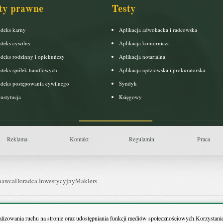
ty prawne
Testy
deks karny
Aplikacja adwokacka i radcowska
deks cywilny
Aplikacja komornicza
deks rodzinny i opiekuńczy
Aplikacja notarialna
deks spółek handlowych
Aplikacja sędziowska i prokuratorska
deks postępowania cywilnego
Syndyk
nstytucja
Księgowy
Reklama
Kontakt
Regulamin
Praca
nawca
Doradca Inwestycyjny
Maklers
uls Farmacji
Pit.pl
nalizowania ruchu na stronie oraz udostępniania funkcji mediów społecznościowych.Korzystanie