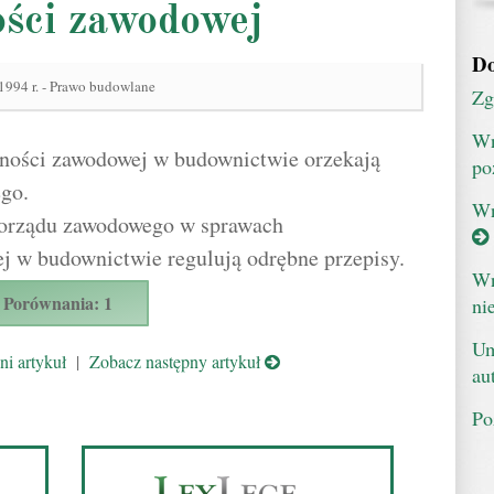
ości zawodowej
Do
 1994 r. - Prawo budowlane
Zg
Wn
ności zawodowej w budownictwie orzekają
po
go.
Wn
orządu zawodowego w sprawach
j w budownictwie regulują odrębne przepisy.
Wn
Porównania: 1
ni
Um
i artykuł
|
Zobacz następny artykuł
au
Po