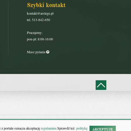
Szybki kontakt
kontakt@arslege.pl
tel. 513-842-650
Pracujemy:
pon-pt: 8:00-16:00
Masz pytania
 z portalu oznacza akceptację
regulaminu.
Sprawdź też:
politykę
AKCEPTUJĘ