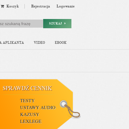
Koszyk
Rejestracja
Logowanie
SZUKAJ
A APLIKANTA
VIDEO
EBOOK
SPRAWDŹ CENNIK
TESTY
USTAWY AUDIO
KAZUSY
LEXLEGE