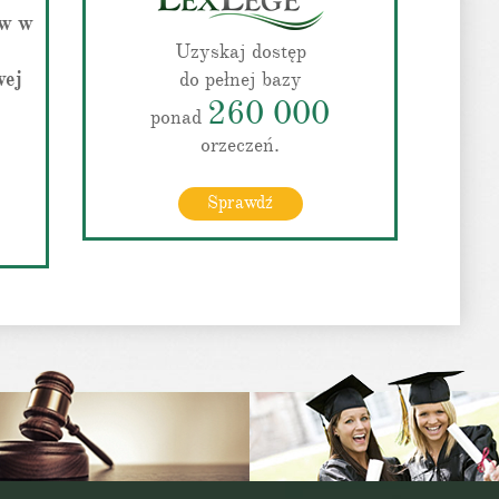
ów w
Uzyskaj dostęp
wej
do pełnej bazy
260 000
ponad
orzeczeń.
Sprawdź