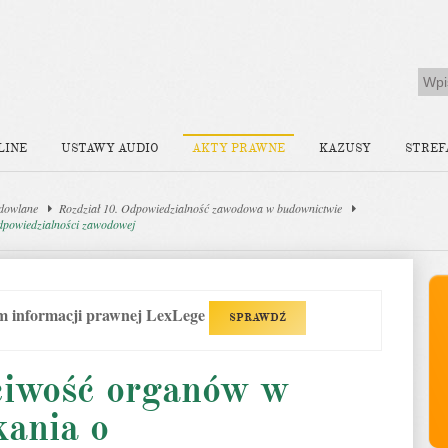
LINE
USTAWY AUDIO
AKTY PRAWNE
KAZUSY
STREF
dowlane
Rozdział 10. Odpowiedzialność zawodowa w budownictwie
dpowiedzialności zawodowej
em informacji prawnej LexLege
SPRAWDŹ
ciwość organów w
kania o