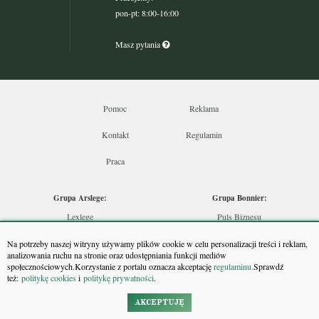
pon-pt: 8:00-16:00
Masz pytania
Pomoc
Reklama
Kontakt
Regulamin
Praca
Grupa Arslege:
Grupa Bonnier:
Lexlege
Puls Biznesu
Budownictwo
Bankier
Na potrzeby naszej witryny używamy plików cookie w celu personalizacji treści i reklam,
Skarbowcy
Puls Medycyny
analizowania ruchu na stronie oraz udostępniania funkcji mediów
społecznościowych.Korzystanie z portalu oznacza akceptację
regulaminu.
Sprawdź
Urzędnik
Monitor Firm
też:
politykę cookies
i
politykę prywatności
.
Rzeczoznawca
Puls Farmacji
Doradca Inwestycyjny
Pit.pl
AKCEPTUJĘ
Maklers