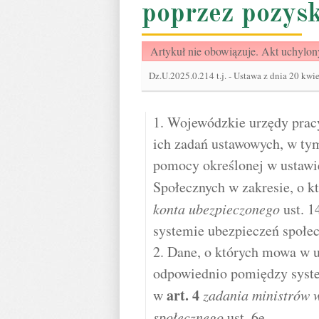
poprzez pozys
Artykuł nie obowiązuje. Akt uchylon
Dz.U.2025.0.214 t.j.
-
Ustawa z dnia 20 kwie
1. Wojewódzkie urzędy pracy
ich zadań ustawowych, w tym
pomocy określonej w ustawi
Społecznych w zakresie, o 
konta ubezpieczonego
ust. 1
systemie ubezpieczeń społe
2. Dane, o których mowa w u
odpowiednio pomiędzy syst
art.
4
w
zadania ministrów 
społecznego
ust. 6e.