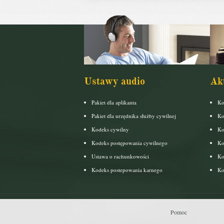
Ustawy audio
Ak
Pakiet dla aplikanta
Ko
Pakiet dla urzędnika służby cywilnej
Ko
Kodeks cywilny
Ko
Kodeks postępowania cywilnego
Ko
Ustawa o rachunkowości
Ko
Kodeks postepowania karnego
Ko
Pomoc