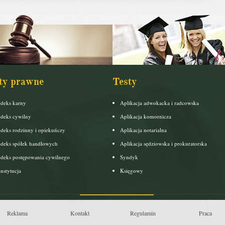
ty prawne
Testy
deks karny
Aplikacja adwokacka i radcowska
deks cywilny
Aplikacja komornicza
deks rodzinny i opiekuńczy
Aplikacja notarialna
deks spółek handlowych
Aplikacja sędziowska i prokuratorska
deks postępowania cywilnego
Syndyk
nstytucja
Księgowy
Reklama
Kontakt
Regulamin
Praca