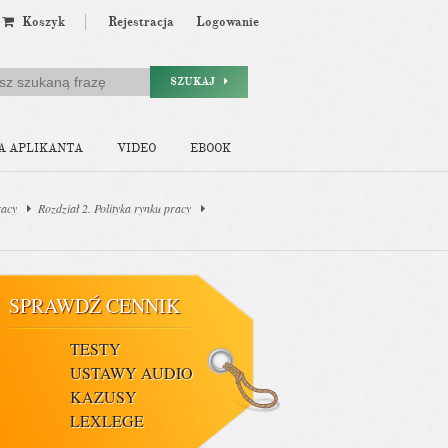
Koszyk
Rejestracja
Logowanie
SZUKAJ
A APLIKANTA
VIDEO
EBOOK
racy
Rozdział 2. Polityka rynku pracy
SPRAWDŹ CENNIK
TESTY
USTAWY AUDIO
KAZUSY
LEXLEGE