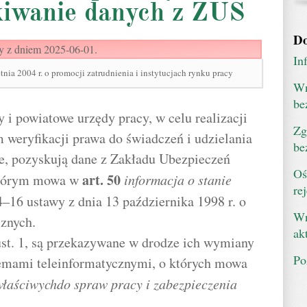
kiwanie danych z ZUS
Do
y z dniem 2025-06-01.
In
tnia 2004 r. o promocji zatrudnienia i instytucjach rynku pracy
Wn
be
 i powiatowe urzędy pracy, w celu realizacji
Zg
 weryfikacji prawa do świadczeń i udzielania
be
e, pozyskują dane z Zakładu Ubezpieczeń
Oś
art.
50
którym mowa w
informacja o stanie
re
4–16 ustawy z dnia 13 października 1998 r. o
Wn
cznych.
ak
st. 1, są przekazywane w drodze ich wymiany
Po
emami teleinformatycznymi, o których mowa
właściwychdo spraw pracy i zabezpieczenia