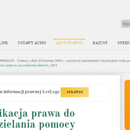
LINE
USTAWY AUDIO
AKTY PRAWNE
KAZUSY
STREF
WALNY - Ustawa z dnia 20 kwietnia 2004 r. o promocji zatrudnienia i instytucjach rynku p
omocy poprzez pozyskiwanie danych z ZUS
em informacji prawnej LexLege
SPRAWDŹ
ikacja prawa do
zielania pomocy