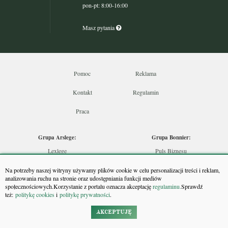
pon-pt: 8:00-16:00
Masz pytania
Pomoc
Reklama
Kontakt
Regulamin
Praca
Grupa Arslege:
Grupa Bonnier:
Lexlege
Puls Biznesu
Budownictwo
Bankier
Na potrzeby naszej witryny używamy plików cookie w celu personalizacji treści i reklam,
Skarbowcy
Puls Medycyny
analizowania ruchu na stronie oraz udostępniania funkcji mediów
społecznościowych.Korzystanie z portalu oznacza akceptację
regulaminu.
Sprawdź
Urzędnik
Monitor Firm
też:
politykę cookies
i
politykę prywatności
.
Rzeczoznawca
Puls Farmacji
Doradca Inwestycyjny
Pit.pl
AKCEPTUJĘ
Maklers