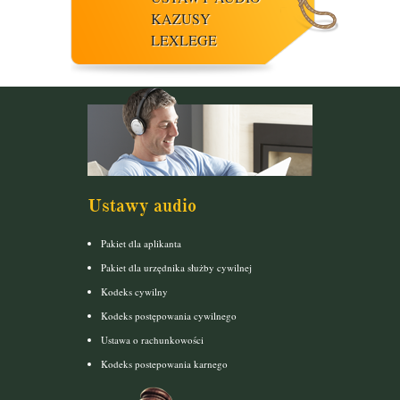
KAZUSY
LEXLEGE
Ustawy audio
Pakiet dla aplikanta
Pakiet dla urzędnika służby cywilnej
Kodeks cywilny
Kodeks postępowania cywilnego
Ustawa o rachunkowości
Kodeks postepowania karnego