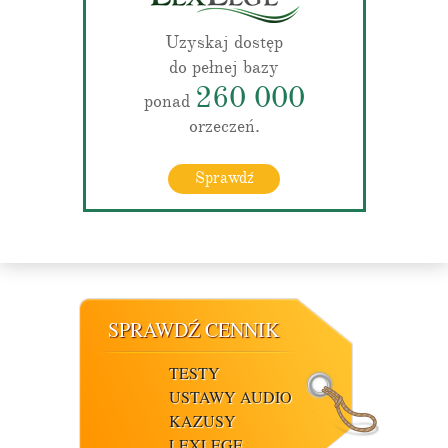
Uzyskaj dostęp
do pełnej bazy
260 000
ponad
orzeczeń.
Sprawdź
SPRAWDŹ CENNIK
TESTY
USTAWY AUDIO
KAZUSY
LEXLEGE