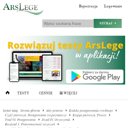
Rejestracja
Logowanie
SZUKAJ
TESTY
CENNIK
WIĘCEJ
Jesteś tutaj:
Strona główna
Akty prawne
Kodeks postępowania cywilnego
Część pierwsza. Postępowanie rozpoznawcze
Księga pierwsza. Proces
Tytuł VI. Postępowanie
Dział IV. Orzeczenia
Rozdział 3. Prawomocność orzeczeń