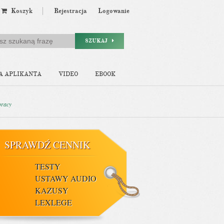
Koszyk
Rejestracja
Logowanie
SZUKAJ
A APLIKANTA
VIDEO
EBOOK
pracy
SPRAWDŹ CENNIK
TESTY
USTAWY AUDIO
KAZUSY
LEXLEGE