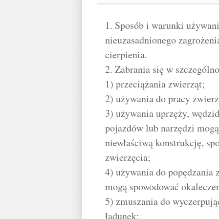
1. Sposób i warunki używani
nieuzasadnionego zagrożenia
cierpienia.
2. Zabrania się w szczególno
1) przeciążania zwierząt;
2) używania do pracy zwierz
3) używania uprzęży, wędzi
pojazdów lub narzędzi mogąc
niewłaściwą konstrukcję, sp
zwierzęcia;
4) używania do popędzania z
mogą spowodować okaleczen
5) zmuszania do wyczerpując
ładunek;