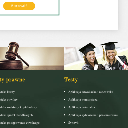
Sprawdź
ty prawne
Testy
deks karny
Aplikacja adwokacka i radcowska
deks cywilny
Aplikacja komornicza
deks rodzinny i opiekuńczy
Aplikacja notarialna
deks spółek handlowych
Aplikacja sędziowska i prokuratorska
deks postępowania cywilnego
Syndyk