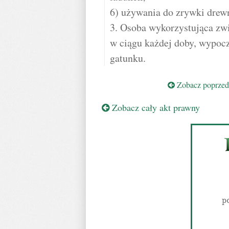
6) używania do zrywki drewn
3. Osoba wykorzystująca zw
w ciągu każdej doby, wypocz
gatunku.
Zobacz poprzedn
Zobacz cały akt prawny
p