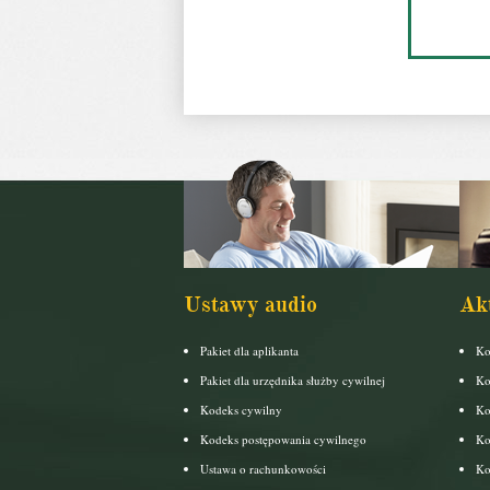
Ustawy audio
Ak
Pakiet dla aplikanta
Ko
Pakiet dla urzędnika służby cywilnej
Ko
Kodeks cywilny
Ko
Kodeks postępowania cywilnego
Ko
Ustawa o rachunkowości
Ko