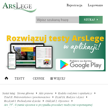
Rejestracja
Logowanie
SZUKAJ
TESTY
CENNIK
WIĘCEJ
Jesteś tutaj:
Strona główna
Akty prawne
Kodeks rodzinny i opiekuńczy
Tytuł II. Pokrewieństwo i powinowactwo
Dział IA. Rodzice i dzieci
Rozdział I. Pochodzenie dziecka
Oddział 2. Ojcostwo
1
Art. 75
. Uznanie ojcostwa w przypadku procedury medycznie wspomaganej