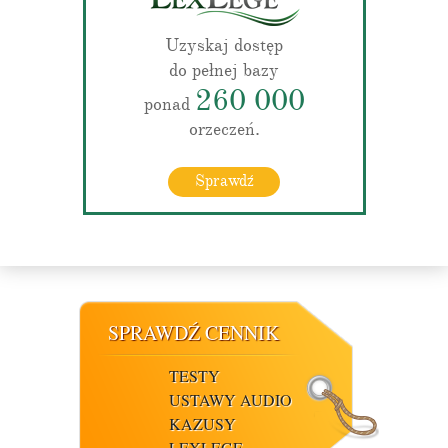
Uzyskaj dostęp
do pełnej bazy
260 000
ponad
orzeczeń.
Sprawdź
SPRAWDŹ CENNIK
TESTY
USTAWY AUDIO
KAZUSY
LEXLEGE