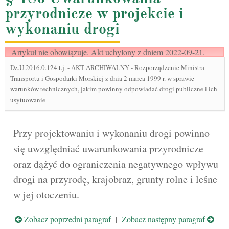
przyrodnicze w projekcie i
wykonaniu drogi
Artykuł nie obowiązuje. Akt uchylony z dniem 2022-09-21.
Dz.U.2016.0.124 t.j.
-
AKT ARCHIWALNY - Rozporządzenie Ministra
Transportu i Gospodarki Morskiej z dnia 2 marca 1999 r. w sprawie
warunków technicznych, jakim powinny odpowiadać drogi publiczne i ich
usytuowanie
Przy projektowaniu i wykonaniu drogi powinno
się uwzględniać uwarunkowania przyrodnicze
oraz dążyć do ograniczenia negatywnego wpływu
drogi na przyrodę, krajobraz, grunty rolne i leśne
w jej otoczeniu.
Zobacz poprzedni paragraf
|
Zobacz następny paragraf