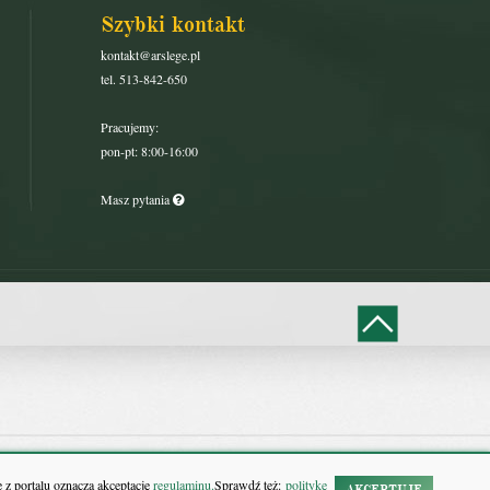
Szybki kontakt
kontakt@arslege.pl
tel. 513-842-650
Pracujemy:
pon-pt: 8:00-16:00
Masz pytania
 z portalu oznacza akceptację
regulaminu.
Sprawdź też:
politykę
AKCEPTUJĘ