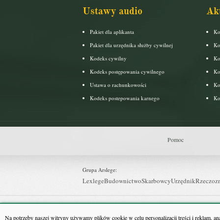
Ustawy audio
Ak
Pakiet dla aplikanta
Ko
Pakiet dla urzędnika służby cywilnej
Ko
Kodeks cywilny
Ko
Kodeks postępowania cywilnego
Ko
Ustawa o rachunkowości
Ko
Kodeks postepowania karnego
Ko
Pomoc
Grupa Arslege:
Lexlege
Budownictwo
Skarbowcy
Urzędnik
Rzeczoz
Grupa Bonnier:
Puls Biznesu
Bankier
Puls Medycyny
Monitor Firm
P
Na potrzeby naszej witryny używamy plików cookie w celu personalizacji treści i reklam, a