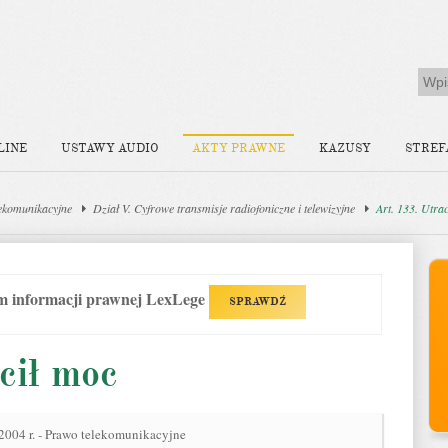
LINE
USTAWY AUDIO
AKTY PRAWNE
KAZUSY
STREF
ekomunikacyjne
Dział V. Cyfrowe transmisje radiofoniczne i telewizyjne
Art. 133. Utra
em informacji prawnej LexLege
SPRAWDŹ
cił moc
 2004 r. - Prawo telekomunikacyjne