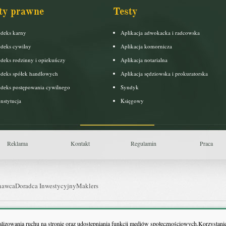
ty prawne
Testy
deks karny
Aplikacja adwokacka i radcowska
deks cywilny
Aplikacja komornicza
deks rodzinny i opiekuńczy
Aplikacja notarialna
deks spółek handlowych
Aplikacja sędziowska i prokuratorska
deks postępowania cywilnego
Syndyk
nstytucja
Księgowy
Reklama
Kontakt
Regulamin
Praca
nawca
Doradca Inwestycyjny
Maklers
uls Farmacji
Pit.pl
nalizowania ruchu na stronie oraz udostępniania funkcji mediów społecznościowych.Korzystanie