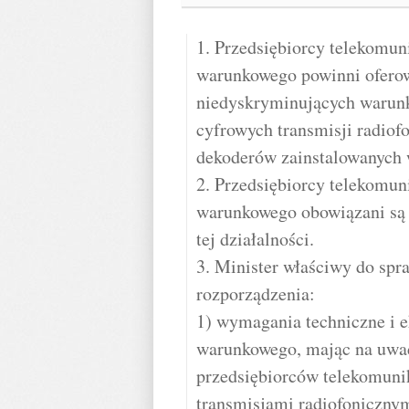
1. Przedsiębiorcy telekomun
warunkowego powinni ofero
niedyskryminujących warunk
cyfrowych transmisji radiof
dekoderów zainstalowanych 
2. Przedsiębiorcy telekomun
warunkowego obowiązani są 
tej działalności.
3. Minister właściwy do spr
rozporządzenia:
1) wymagania techniczne i 
warunkowego, mając na uwa
przedsiębiorców telekomuni
transmisjami radiofoniczny