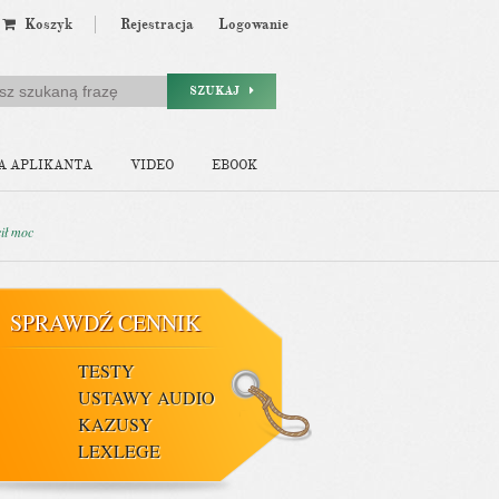
Koszyk
Rejestracja
Logowanie
SZUKAJ
A APLIKANTA
VIDEO
EBOOK
cił moc
SPRAWDŹ CENNIK
TESTY
USTAWY AUDIO
KAZUSY
LEXLEGE