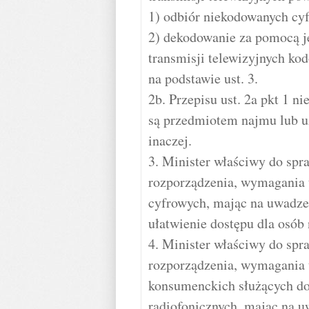
1) odbiór niekodowanych cyf
2) dekodowanie za pomocą j
transmisji telewizyjnych k
na podstawie ust. 3.
2b. Przepisu ust. 2a pkt 1 n
są przedmiotem najmu lub u
inaczej.
3. Minister właściwy do spr
rozporządzenia, wymagania t
cyfrowych, mając na uwadze 
ułatwienie dostępu dla osób
4. Minister właściwy do spr
rozporządzenia, wymagania t
konsumenckich służących do
radiofonicznych, mając na u