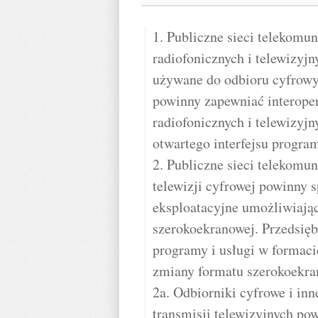
1. Publiczne sieci telekomu
radiofonicznych i telewizyjn
używane do odbioru cyfrowyc
powinny zapewniać interoper
radiofonicznych i telewizyj
otwartego interfejsu progra
2. Publiczne sieci telekomu
telewizji cyfrowej powinny 
eksploatacyjne umożliwiając
szerokoekranowej. Przedsięb
programy i usługi w formaci
zmiany formatu szerokoekra
2a. Odbiorniki cyfrowe i in
transmisji telewizyjnych po