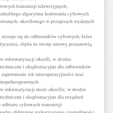
rowych transmisji telewizyjnych;
ednolitego algorytmu kodowania cyfrowych
odowanych, określonego w przepisach wydanych
ie stosuje się do odbiorników cyfrowych, które
życzenia, chyba że strony umowy postanowią
aw informatyzacji określi, w drodze
echniczne i eksploatacyjne dla odbiorników
zapewnienie ich interoperacyjności oraz
 niepełnosprawnych.
aw informatyzacji może określić, w drodze
echniczne i eksploatacyjne dla urządzeń
 odbioru cyfrowych transmisji
wadze efektywne wykorzystanie częstotliwości