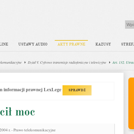
LINE
USTAWY AUDIO
AKTY PRAWNE
KAZUSY
STREF
ekomunikacyjne
Dział V. Cyfrowe transmisje radiofoniczne i telewizyjne
Art. 132. Utra
em informacji prawnej LexLege
SPRAWDŹ
cił moc
 2004 r. - Prawo telekomunikacyjne