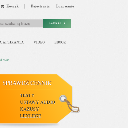
Koszyk
Rejestracja
Logowanie
SZUKAJ
A APLIKANTA
VIDEO
EBOOK
cił moc
SPRAWDŹ CENNIK
TESTY
USTAWY AUDIO
KAZUSY
LEXLEGE