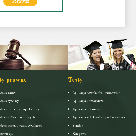
Sprawdź
ty prawne
Testy
deks karny
Aplikacja adwokacka i radcowska
deks cywilny
Aplikacja komornicza
deks rodzinny i opiekuńczy
Aplikacja notarialna
deks spółek handlowych
Aplikacja sędziowska i prokuratorska
deks postępowania cywilnego
Syndyk
nstytucja
Księgowy