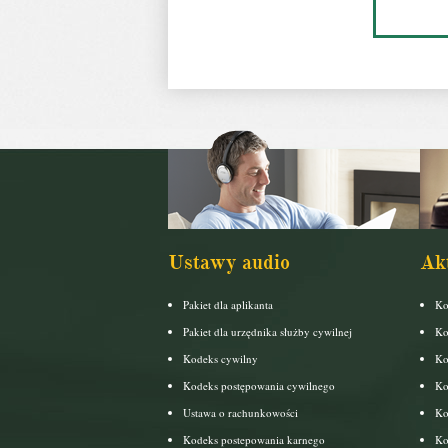
Ustawy audio
Ak
Pakiet dla aplikanta
Ko
Pakiet dla urzędnika służby cywilnej
Ko
Kodeks cywilny
Ko
Kodeks postępowania cywilnego
Ko
Ustawa o rachunkowości
Ko
Kodeks postepowania karnego
Ko